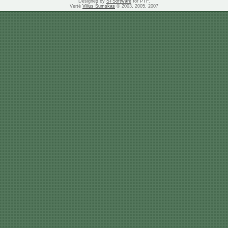
Designed by
STSoftware
for PTF.
Vertė
Vilius Šumskas
© 2003, 2005, 2007