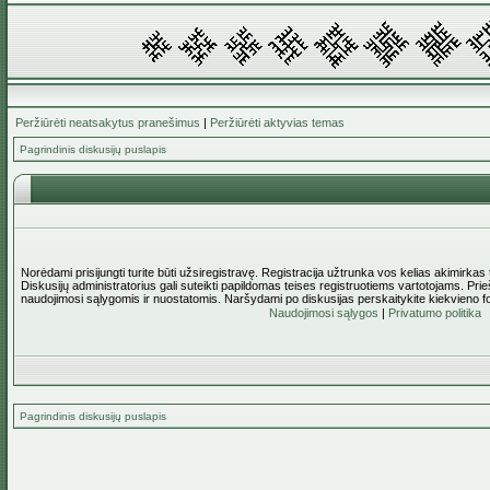
Peržiūrėti neatsakytus pranešimus
|
Peržiūrėti aktyvias temas
Pagrindinis diskusijų puslapis
Norėdami prisijungti turite būti užsiregistravę. Registracija užtrunka vos kelias akimirkas
Diskusijų administratorius gali suteikti papildomas teises registruotiems vartotojams. Pri
naudojimosi sąlygomis ir nuostatomis. Naršydami po diskusijas perskaitykite kiekvieno f
Naudojimosi sąlygos
|
Privatumo politika
Pagrindinis diskusijų puslapis