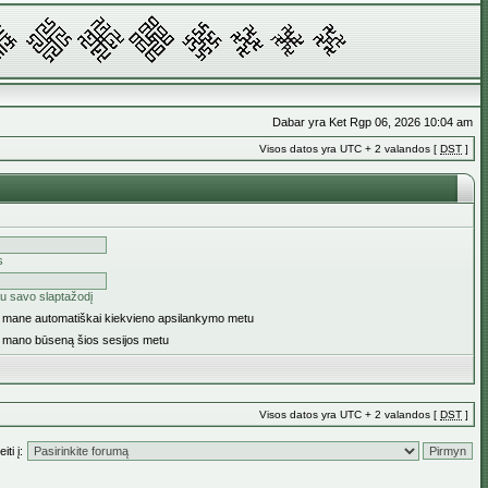
Dabar yra Ket Rgp 06, 2026 10:04 am
Visos datos yra UTC + 2 valandos [
DST
]
s
u savo slaptažodį
ti mane automatiškai kiekvieno apsilankymo metu
i mano būseną šios sesijos metu
Visos datos yra UTC + 2 valandos [
DST
]
iti į: