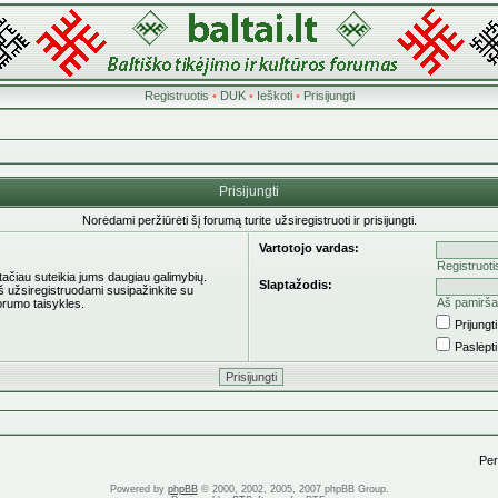
Registruotis
•
DUK
•
Ieškoti
•
Prisijungti
Prisijungti
Norėdami peržiūrėti šį forumą turite užsiregistruoti ir prisijungti.
Vartotojo vardas:
Registruoti
 tačiau suteikia jums daugiau galimybių.
Slaptažodis:
eš užsiregistruodami susipažinkite su
Aš pamirša
orumo taisykles.
Prijung
Paslėpt
Pere
Powered by
phpBB
© 2000, 2002, 2005, 2007 phpBB Group.