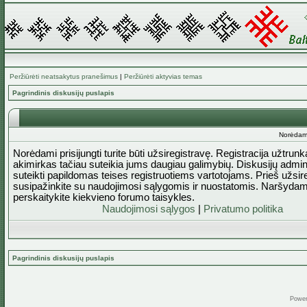
Peržiūrėti neatsakytus pranešimus
|
Peržiūrėti aktyvias temas
Pagrindinis diskusijų puslapis
Norėdami 
Norėdami prisijungti turite būti užsiregistravę. Registracija užtrun
akimirkas tačiau suteikia jums daugiau galimybių. Diskusijų admini
suteikti papildomas teises registruotiems vartotojams. Prieš užsi
susipažinkite su naudojimosi sąlygomis ir nuostatomis. Naršydam
perskaitykite kiekvieno forumo taisykles.
Naudojimosi sąlygos
|
Privatumo politika
Pagrindinis diskusijų puslapis
Powe