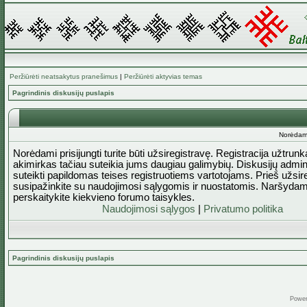
Peržiūrėti neatsakytus pranešimus
|
Peržiūrėti aktyvias temas
Pagrindinis diskusijų puslapis
Norėdami 
Norėdami prisijungti turite būti užsiregistravę. Registracija užtrun
akimirkas tačiau suteikia jums daugiau galimybių. Diskusijų admini
suteikti papildomas teises registruotiems vartotojams. Prieš užsi
susipažinkite su naudojimosi sąlygomis ir nuostatomis. Naršydam
perskaitykite kiekvieno forumo taisykles.
Naudojimosi sąlygos
|
Privatumo politika
Pagrindinis diskusijų puslapis
Powe