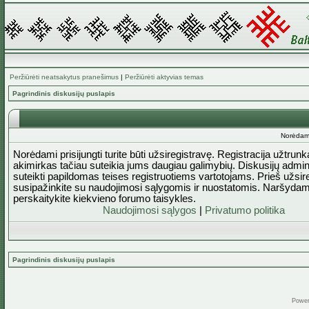
Peržiūrėti neatsakytus pranešimus
|
Peržiūrėti aktyvias temas
Pagrindinis diskusijų puslapis
Norėdami 
Norėdami prisijungti turite būti užsiregistravę. Registracija užtrun
akimirkas tačiau suteikia jums daugiau galimybių. Diskusijų admini
suteikti papildomas teises registruotiems vartotojams. Prieš užsi
susipažinkite su naudojimosi sąlygomis ir nuostatomis. Naršydam
perskaitykite kiekvieno forumo taisykles.
Naudojimosi sąlygos
|
Privatumo politika
Pagrindinis diskusijų puslapis
Powe