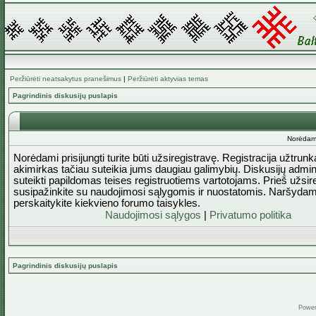
Peržiūrėti neatsakytus pranešimus
|
Peržiūrėti aktyvias temas
Pagrindinis diskusijų puslapis
Norėdami 
Norėdami prisijungti turite būti užsiregistravę. Registracija užtrun
akimirkas tačiau suteikia jums daugiau galimybių. Diskusijų admini
suteikti papildomas teises registruotiems vartotojams. Prieš užsi
susipažinkite su naudojimosi sąlygomis ir nuostatomis. Naršydam
perskaitykite kiekvieno forumo taisykles.
Naudojimosi sąlygos
|
Privatumo politika
Pagrindinis diskusijų puslapis
Powe