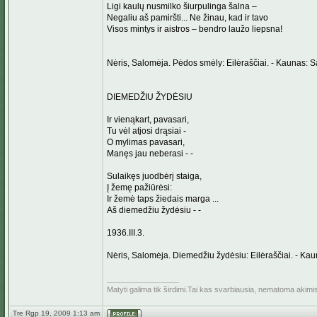
Ligi kaulų nusmilko šiurpulinga šalna –
Negaliu aš pamiršti... Ne žinau, kad ir tavo
Visos mintys ir aistros – bendro laužo liepsna!
Nėris, Salomėja. Pėdos smėly: Eilėraščiai. - Kaunas: S
DIEMEDŽIU ŽYDĖSIU
Ir vienąkart, pavasari,
Tu vėl atjosi drąsiai -
O mylimas pavasari,
Manęs jau neberasi - -
Sulaikęs juodbėrį staiga,
Į žemę pažiūrėsi:
Ir žemė taps žiedais marga ...
Aš diemedžiu žydėsiu - -
1936.III.3.
Nėris, Salomėja. Diemedžiu žydėsiu: Eilėraščiai. - Ka
_________________
Matyti galima tik širdimi.Tai kas svarbiausia, nematoma akimi
Tre Rgp 19, 2009 1:13 am