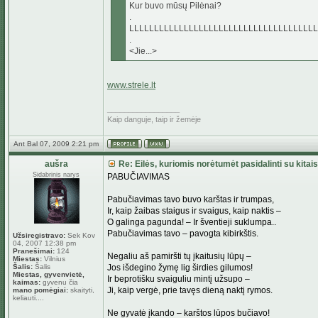
Kur buvo mūsų Pilėnai?
.
LLLLLLLLLLLLLLLLLLLLLLLLLLLLLLLLLLLLLL
.
<Jie...>
www.strele.lt
_________________
Kaip danguje, taip ir žemėje
Ant Bal 07, 2009 2:21 pm
aušra
Re: Eilės, kuriomis norėtumėt pasidalinti su kitais
Sidabrinis narys
PABUČIAVIMAS
Pabučiavimas tavo buvo karštas ir trumpas,
Ir, kaip žaibas staigus ir svaigus, kaip naktis –
O galinga pagunda! – Ir šventieji suklumpa..
Pabučiavimas tavo – pavogta kibirkštis.
Užsiregistravo:
Sek Kov
04, 2007 12:38 pm
Pranešimai:
124
Negaliu aš pamiršti tų įkaitusių lūpų –
Miestas:
Vilnius
Šalis:
Šalis
Jos išdegino žymę lig širdies gilumos!
Miestas, gyvenvietė,
Ir beprotišku svaiguliu mintį užsupo –
kaimas:
gyvenu čia
Ji, kaip vergė, prie tavęs dieną naktį rymos.
mano pomėgiai:
skaityti,
keliauti....
Ne gyvatė įkando – karštos lūpos bučiavo!