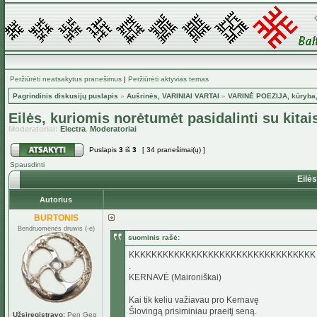
Peržiūrėti neatsakytus pranešimus
|
Peržiūrėti aktyvias temas
Pagrindinis diskusijų puslapis
»
Aušrinės, VARINIAI VARTAI
»
VARINĖ POEZIJA, kūryba,
Eilės, kuriomis norėtumėt pasidalinti su kitai
Moderatoriai:
Electra
,
Moderatoriai
Puslapis
3
iš
3
[ 34 pranešimai(ų) ]
Spausdinti
Eilės
Autorius
BURTONIS
Bendruomenės druwis (-ė)
suominis rašė:
KKKKKKKKKKKKKKKKKKKKKKKKKKKKKKKKK
.
KERNAVĖ (Maironiškai)
Kai tik keliu važiavau pro Kernavę
Šlovingą prisiminiau praeitį seną.
Užsiregistravo:
Pen Geg