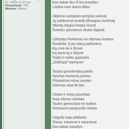
Kas dabar liko iš tos praeities
21, 2004 12:37 pm
Pranešimai:
785
Liūdna man daros išties.
Miestas:
Vilnius
.
Atėjūnai valstybės tarnyboj sulindę
Jų palikuonys praeitį džiaugias sumindę
Atlantų daigus baigia išrauti
Šventus ąžuolynus skuba išpjauti
.
Užklydęs Perkūnas vis silpniau trankos
Nustelbė Jį jau slavų patrankos.
Ką rovė-tai ir išrovė
Ką trynė-tą ir ištrynė
Todėl ir neliko gailesčio
„Didžiajai“ kaimynei
..
Tautos genofondas pakito
Apsčiai mankurtų priviso
Piliakalniai mūsų sunyko
Galvose vėjai tik liko
.
Užako ir mūsų paveldas
Kaip ežeras meldais
Tautos genocidas-ne baikos
Grimasom pasipuošė veidas
.
Užgožė kaip piktžolės
Slavai, masonai ir saracėnai
Kas dabar pasakys