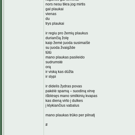
nors nesu tikra jog mirtis
gal plaukai
vienas
du
trys plaukai
ir regiu pro žemių plaukus
duriančią žolę
kaip žemė juoda susimaišė
su juoda žvaigžde
tūtū
mano plaukas pasileido
sudrumstė
orą
ir viską kas dūžta
ir slypi
ir didelis žydras povas
pakėlė sparną – suodiną virvę
išblėsęs mano smilkinių kvapas
kas dieną virto į dulkes
į klykiančius vabalus
mano plaukas trūko per pilnatį
#