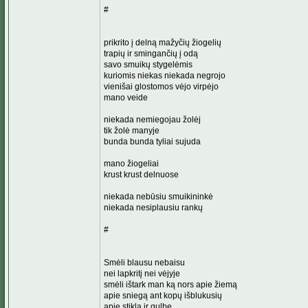
#
prikrito į delną mažyčių žiogelių
trapių ir smingančių į odą
savo smuikų stygelėmis
kuriomis niekas niekada negrojo
vienišai glostomos vėjo virpėjo
mano veide
niekada nemiegojau žolėj
tik žolė manyje
bunda bunda tyliai sujuda
mano žiogeliai
krust krust delnuose
niekada nebūsiu smuikininkė
niekada nesiplausiu rankų
#
Smėli blausu nebaisu
nei lapkritį nei vėjyje
smėli ištark man ką nors apie žiemą
apie sniegą ant kopų išblukusių
apie stiklą ir gulbę