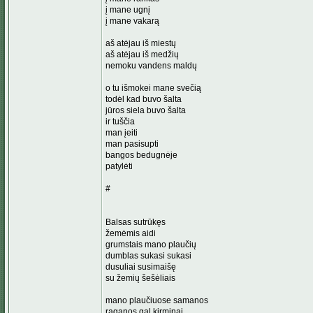
į mane ugnį
į mane vakarą
aš atėjau iš miestų
aš atėjau iš medžių
nemoku vandens maldų
o tu išmokei mane svečią
todėl kad buvo šalta
jūros siela buvo šalta
ir tuščia
man įeiti
man pasisupti
bangos bedugnėje
patylėti
#
Balsas sutrūkęs
žemėmis aidi
grumstais mano plaučių
dumblas sukasi sukasi
dusuliai susimaišę
su žemių šešėliais
mano plaučiuose samanos
raganos gal kirminai