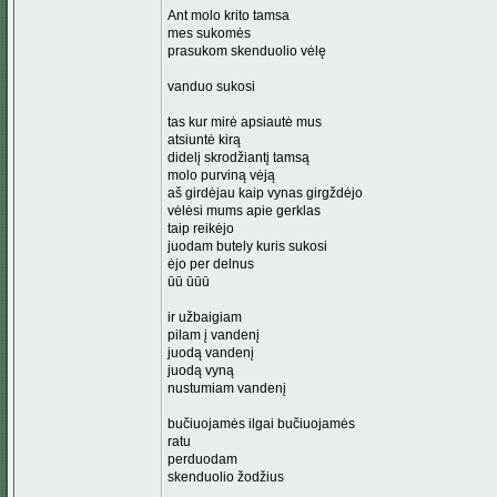
Ant molo krito tamsa
mes sukomės
prasukom skenduolio vėlę
vanduo sukosi
tas kur mirė apsiautė mus
atsiuntė kirą
didelį skrodžiantį tamsą
molo purviną vėją
aš girdėjau kaip vynas girgždėjo
vėlėsi mums apie gerklas
taip reikėjo
juodam butely kuris sukosi
ėjo per delnus
ūū ūūū
ir užbaigiam
pilam į vandenį
juodą vandenį
juodą vyną
nustumiam vandenį
bučiuojamės ilgai bučiuojamės
ratu
perduodam
skenduolio žodžius