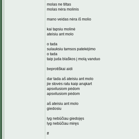
molas ne tiltas
molas nėra molinis
mano veidas nėra iš molio
kai tapsiu molinė
ateisiu ant molo
o tada
sulauksiu tamsos patekėjimo
o tada
taip juda blaškos į molą vanduo
beprotiškai aidi
dar tada aš ateisiu ant molo
jie stovės ratu kaip anąkart
apsvilusiom pėdom
apsvilusiom pėdom
aš ateisiu ant molo
giedosiu
lyg nebūčiau giedojęs
lyg nebūčiau miręs
#