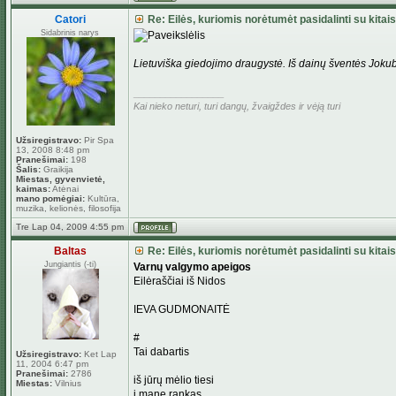
Catori
Re: Eilės, kuriomis norėtumėt pasidalinti su kitais
Sidabrinis narys
Lietuviška giedojimo draugystė. Iš dainų šventės Jokub
_________________
Kai nieko neturi, turi dangų, žvaigždes ir vėją turi
Užsiregistravo:
Pir Spa
13, 2008 8:48 pm
Pranešimai:
198
Šalis:
Graikija
Miestas, gyvenvietė,
kaimas:
Atėnai
mano pomėgiai:
Kultūra,
muzika, kelionės, filosofija
Tre Lap 04, 2009 4:55 pm
Baltas
Re: Eilės, kuriomis norėtumėt pasidalinti su kitais
Jungiantis (-ti)
Varnų valgymo apeigos
Eilėraščiai iš Nidos
IEVA GUDMONAITĖ
#
Tai dabartis
Užsiregistravo:
Ket Lap
11, 2004 6:47 pm
Pranešimai:
2786
iš jūrų mėlio tiesi
Miestas:
Vilnius
į mane rankas