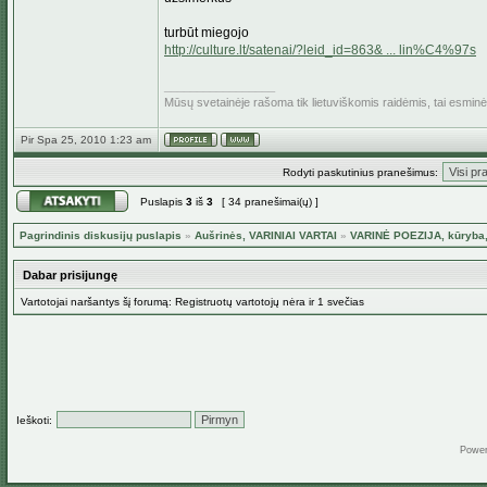
turbūt miegojo
http://culture.lt/satenai/?leid_id=863& ... lin%C4%97s
_________________
Mūsų svetainėje rašoma tik lietuviškomis raidėmis, tai esmin
Pir Spa 25, 2010 1:23 am
Rodyti paskutinius pranešimus:
Puslapis
3
iš
3
[ 34 pranešimai(ų) ]
Pagrindinis diskusijų puslapis
»
Aušrinės, VARINIAI VARTAI
»
VARINĖ POEZIJA, kūryba,
Dabar prisijungę
Vartotojai naršantys šį forumą: Registruotų vartotojų nėra ir 1 svečias
Ieškoti:
Powe