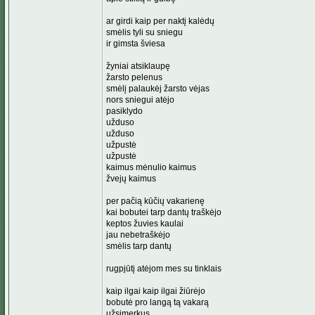
ar girdi kaip per naktį kalėdų
smėlis tyli su sniegu
ir gimsta šviesa
žyniai atsiklaupę
žarsto pelenus
smėlį palaukėj žarsto vėjas
nors sniegui atėjo
pasiklydo
užduso
užduso
užpustė
užpustė
kaimus mėnulio kaimus
žvejų kaimus
per pačią kūčių vakarienę
kai bobutei tarp dantų traškėjo
keptos žuvies kaulai
jau nebetraškėjo
smėlis tarp dantų
rugpjūtį atėjom mes su tinklais
kaip ilgai kaip ilgai žiūrėjo
bobutė pro langą tą vakarą
užsimerkus