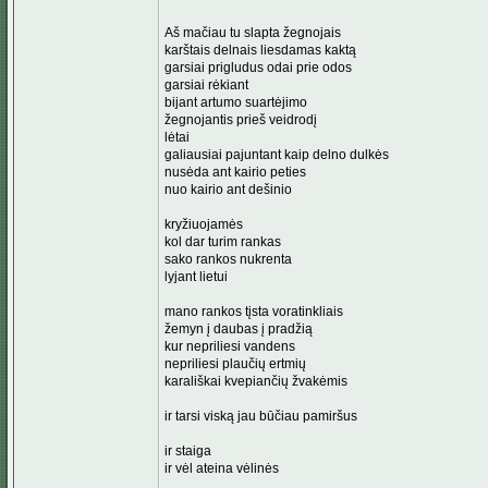
Aš mačiau tu slapta žegnojais
karštais delnais liesdamas kaktą
garsiai prigludus odai prie odos
garsiai rėkiant
bijant artumo suartėjimo
žegnojantis prieš veidrodį
lėtai
galiausiai pajuntant kaip delno dulkės
nusėda ant kairio peties
nuo kairio ant dešinio
kryžiuojamės
kol dar turim rankas
sako rankos nukrenta
lyjant lietui
mano rankos tįsta voratinkliais
žemyn į daubas į pradžią
kur nepriliesi vandens
nepriliesi plaučių ertmių
karališkai kvepiančių žvakėmis
ir tarsi viską jau būčiau pamiršus
ir staiga
ir vėl ateina vėlinės