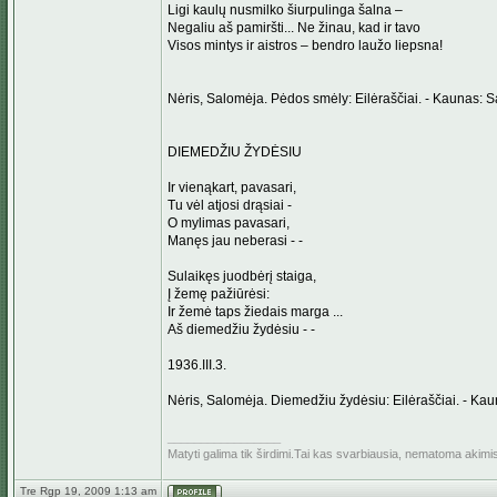
Ligi kaulų nusmilko šiurpulinga šalna –
Negaliu aš pamiršti... Ne žinau, kad ir tavo
Visos mintys ir aistros – bendro laužo liepsna!
Nėris, Salomėja. Pėdos smėly: Eilėraščiai. - Kaunas: S
DIEMEDŽIU ŽYDĖSIU
Ir vienąkart, pavasari,
Tu vėl atjosi drąsiai -
O mylimas pavasari,
Manęs jau neberasi - -
Sulaikęs juodbėrį staiga,
Į žemę pažiūrėsi:
Ir žemė taps žiedais marga ...
Aš diemedžiu žydėsiu - -
1936.III.3.
Nėris, Salomėja. Diemedžiu žydėsiu: Eilėraščiai. - Ka
_________________
Matyti galima tik širdimi.Tai kas svarbiausia, nematoma akimi
Tre Rgp 19, 2009 1:13 am