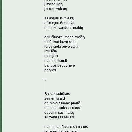
į mane ugnį
į mane vakarą
aš atėjau iš miestų
aš atėjau iš medžių
nemoku vandens maldų
o tu išmokei mane svečią
todėl kad buvo šalta
jūros siela buvo šalta
ir tuščia
man įeiti
man pasisupti
bangos bedugnėje
patylėti
#
Balsas sutrūkęs
žemėmis aidi
grumstais mano plaučių
dumblas sukasi sukasi
dusuliai susimaišę
su žemių šešėliais
mano plaučiuose samanos
raganos gal kirminai