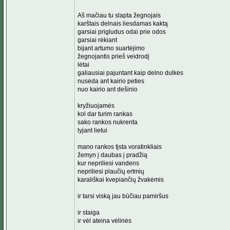
Aš mačiau tu slapta žegnojais
karštais delnais liesdamas kaktą
garsiai prigludus odai prie odos
garsiai rėkiant
bijant artumo suartėjimo
žegnojantis prieš veidrodį
lėtai
galiausiai pajuntant kaip delno dulkės
nusėda ant kairio peties
nuo kairio ant dešinio
kryžiuojamės
kol dar turim rankas
sako rankos nukrenta
lyjant lietui
mano rankos tįsta voratinkliais
žemyn į daubas į pradžią
kur nepriliesi vandens
nepriliesi plaučių ertmių
karališkai kvepiančių žvakėmis
ir tarsi viską jau būčiau pamiršus
ir staiga
ir vėl ateina vėlinės