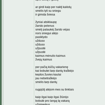
ar girdi kaip per naktį kalėdų
smėlis tyli su sniegu
ir gimsta šviesa
žyniai atsiklaupę
žarsto pelenus
smėlį palaukėj žarsto vėjas
nors sniegui atėjo
pasiklydo
užduso
užduso
užpustė
užpustė
kaimus mėnulio kaimus
žvejų kaimus
per pačią kūčių vakarienę
kai bobutei tarp dantų traškėjo
keptos žuvies kaulai
jau nebetraškėjo
smėlis tarp dantų
rugpjūtį atėjom mes su tinklais
kaip ilgai kaip ilgai žiūrėjo
bobutė pro langą tą vakarą
užsimerkus