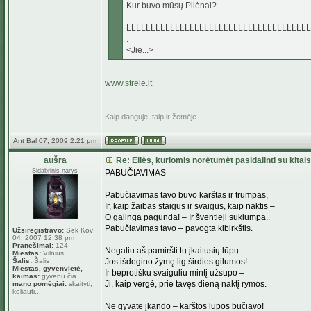
Kur buvo mūsų Pilėnai?
.
LLLLLLLLLLLLLLLLLLLLLLLLLLLLLLLLLLLLLL
.
<Jie...>
www.strele.lt
_________________
Kaip danguje, taip ir žemėje
Ant Bal 07, 2009 2:21 pm
aušra
Re: Eilės, kuriomis norėtumėt pasidalinti su kitais
Sidabrinis narys
PABUČIAVIMAS
Pabučiavimas tavo buvo karštas ir trumpas,
Ir, kaip žaibas staigus ir svaigus, kaip naktis –
O galinga pagunda! – Ir šventieji suklumpa..
Pabučiavimas tavo – pavogta kibirkštis.
Užsiregistravo:
Sek Kov
04, 2007 12:38 pm
Pranešimai:
124
Negaliu aš pamiršti tų įkaitusių lūpų –
Miestas:
Vilnius
Šalis:
Šalis
Jos išdegino žymę lig širdies gilumos!
Miestas, gyvenvietė,
Ir beprotišku svaiguliu mintį užsupo –
kaimas:
gyvenu čia
Ji, kaip vergė, prie tavęs dieną naktį rymos.
mano pomėgiai:
skaityti,
keliauti....
Ne gyvatė įkando – karštos lūpos bučiavo!