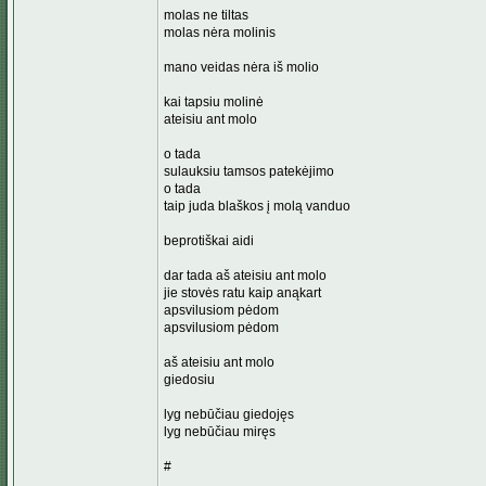
molas ne tiltas
molas nėra molinis
mano veidas nėra iš molio
kai tapsiu molinė
ateisiu ant molo
o tada
sulauksiu tamsos patekėjimo
o tada
taip juda blaškos į molą vanduo
beprotiškai aidi
dar tada aš ateisiu ant molo
jie stovės ratu kaip anąkart
apsvilusiom pėdom
apsvilusiom pėdom
aš ateisiu ant molo
giedosiu
lyg nebūčiau giedojęs
lyg nebūčiau miręs
#