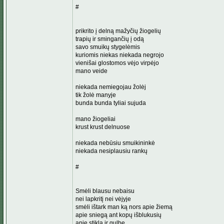
#
prikrito į delną mažyčių žiogelių
trapių ir smingančių į odą
savo smuikų stygelėmis
kuriomis niekas niekada negrojo
vienišai glostomos vėjo virpėjo
mano veide
niekada nemiegojau žolėj
tik žolė manyje
bunda bunda tyliai sujuda
mano žiogeliai
krust krust delnuose
niekada nebūsiu smuikininkė
niekada nesiplausiu rankų
#
Smėli blausu nebaisu
nei lapkritį nei vėjyje
smėli ištark man ką nors apie žiemą
apie sniegą ant kopų išblukusių
apie stiklą ir gulbę