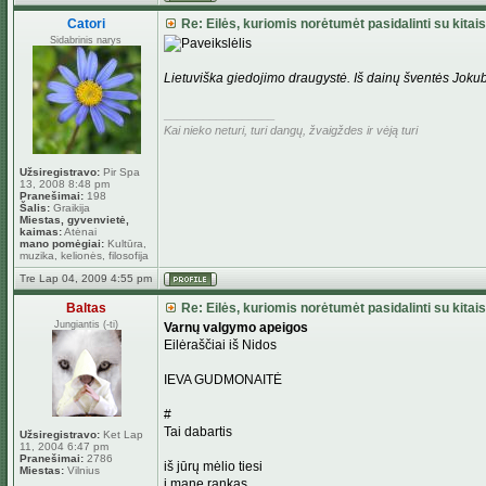
Catori
Re: Eilės, kuriomis norėtumėt pasidalinti su kitais
Sidabrinis narys
Lietuviška giedojimo draugystė. Iš dainų šventės Jokub
_________________
Kai nieko neturi, turi dangų, žvaigždes ir vėją turi
Užsiregistravo:
Pir Spa
13, 2008 8:48 pm
Pranešimai:
198
Šalis:
Graikija
Miestas, gyvenvietė,
kaimas:
Atėnai
mano pomėgiai:
Kultūra,
muzika, kelionės, filosofija
Tre Lap 04, 2009 4:55 pm
Baltas
Re: Eilės, kuriomis norėtumėt pasidalinti su kitais
Jungiantis (-ti)
Varnų valgymo apeigos
Eilėraščiai iš Nidos
IEVA GUDMONAITĖ
#
Tai dabartis
Užsiregistravo:
Ket Lap
11, 2004 6:47 pm
Pranešimai:
2786
iš jūrų mėlio tiesi
Miestas:
Vilnius
į mane rankas