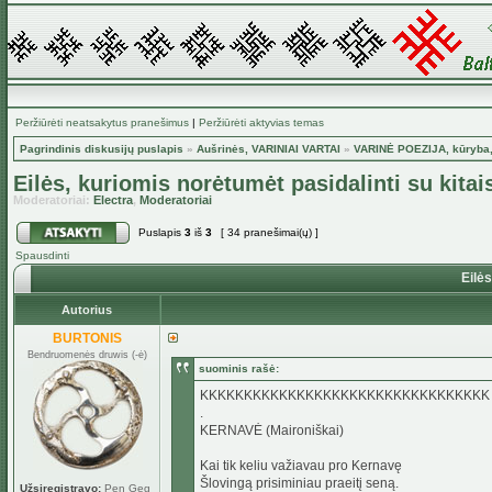
Peržiūrėti neatsakytus pranešimus
|
Peržiūrėti aktyvias temas
Pagrindinis diskusijų puslapis
»
Aušrinės, VARINIAI VARTAI
»
VARINĖ POEZIJA, kūryba,
Eilės, kuriomis norėtumėt pasidalinti su kitai
Moderatoriai:
Electra
,
Moderatoriai
Puslapis
3
iš
3
[ 34 pranešimai(ų) ]
Spausdinti
Eilės
Autorius
BURTONIS
Bendruomenės druwis (-ė)
suominis rašė:
KKKKKKKKKKKKKKKKKKKKKKKKKKKKKKKKK
.
KERNAVĖ (Maironiškai)
Kai tik keliu važiavau pro Kernavę
Šlovingą prisiminiau praeitį seną.
Užsiregistravo:
Pen Geg