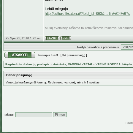
turbūt miegojo
http://culture.lt/satenai/?leid_id=863& ... lin%C4%97s
_________________
Mūsų svetainėje rašoma tik lietuviškomis raidėmis, tai esmin
Pir Spa 25, 2010 1:23 am
Rodyti paskutinius pranešimus:
Puslapis
3
iš
3
[ 34 pranešimai(ų) ]
Pagrindinis diskusijų puslapis
»
Aušrinės, VARINIAI VARTAI
»
VARINĖ POEZIJA, kūryba,
Dabar prisijungę
Vartotojai naršantys šį forumą: Registruotų vartotojų nėra ir 1 svečias
Ieškoti:
Powe