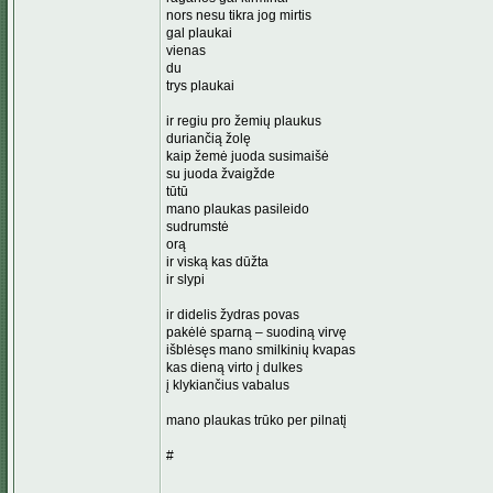
nors nesu tikra jog mirtis
gal plaukai
vienas
du
trys plaukai
ir regiu pro žemių plaukus
duriančią žolę
kaip žemė juoda susimaišė
su juoda žvaigžde
tūtū
mano plaukas pasileido
sudrumstė
orą
ir viską kas dūžta
ir slypi
ir didelis žydras povas
pakėlė sparną – suodiną virvę
išblėsęs mano smilkinių kvapas
kas dieną virto į dulkes
į klykiančius vabalus
mano plaukas trūko per pilnatį
#