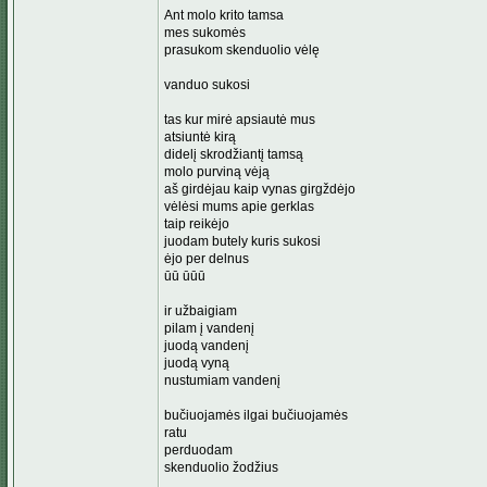
Ant molo krito tamsa
mes sukomės
prasukom skenduolio vėlę
vanduo sukosi
tas kur mirė apsiautė mus
atsiuntė kirą
didelį skrodžiantį tamsą
molo purviną vėją
aš girdėjau kaip vynas girgždėjo
vėlėsi mums apie gerklas
taip reikėjo
juodam butely kuris sukosi
ėjo per delnus
ūū ūūū
ir užbaigiam
pilam į vandenį
juodą vandenį
juodą vyną
nustumiam vandenį
bučiuojamės ilgai bučiuojamės
ratu
perduodam
skenduolio žodžius