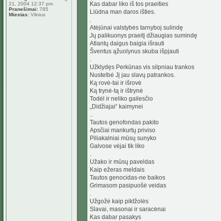
Kas dabar liko iš tos praeities
21, 2004 12:37 pm
Pranešimai:
785
Liūdna man daros išties.
Miestas:
Vilnius
.
Atėjūnai valstybės tarnyboj sulindę
Jų palikuonys praeitį džiaugias sumindę
Atlantų daigus baigia išrauti
Šventus ąžuolynus skuba išpjauti
.
Užklydęs Perkūnas vis silpniau trankos
Nustelbė Jį jau slavų patrankos.
Ką rovė-tai ir išrovė
Ką trynė-tą ir ištrynė
Todėl ir neliko gailesčio
„Didžiajai“ kaimynei
..
Tautos genofondas pakito
Apsčiai mankurtų priviso
Piliakalniai mūsų sunyko
Galvose vėjai tik liko
.
Užako ir mūsų paveldas
Kaip ežeras meldais
Tautos genocidas-ne baikos
Grimasom pasipuošė veidas
.
Užgožė kaip piktžolės
Slavai, masonai ir saracėnai
Kas dabar pasakys