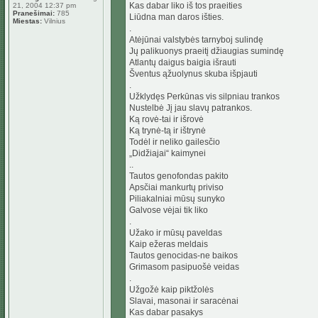
Kas dabar liko iš tos praeities
21, 2004 12:37 pm
Pranešimai:
785
Liūdna man daros išties.
Miestas:
Vilnius
.
Atėjūnai valstybės tarnyboj sulindę
Jų palikuonys praeitį džiaugias sumindę
Atlantų daigus baigia išrauti
Šventus ąžuolynus skuba išpjauti
.
Užklydęs Perkūnas vis silpniau trankos
Nustelbė Jį jau slavų patrankos.
Ką rovė-tai ir išrovė
Ką trynė-tą ir ištrynė
Todėl ir neliko gailesčio
„Didžiajai“ kaimynei
..
Tautos genofondas pakito
Apsčiai mankurtų priviso
Piliakalniai mūsų sunyko
Galvose vėjai tik liko
.
Užako ir mūsų paveldas
Kaip ežeras meldais
Tautos genocidas-ne baikos
Grimasom pasipuošė veidas
.
Užgožė kaip piktžolės
Slavai, masonai ir saracėnai
Kas dabar pasakys