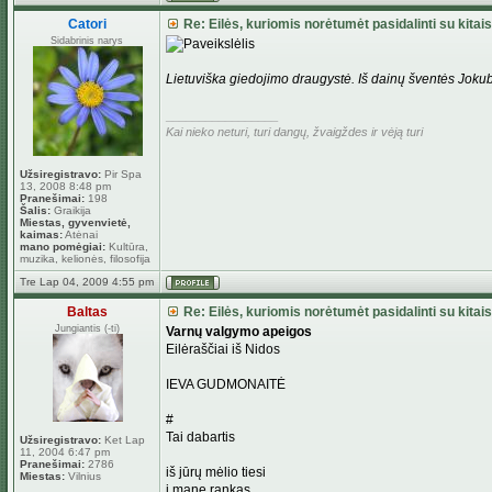
Catori
Re: Eilės, kuriomis norėtumėt pasidalinti su kitais
Sidabrinis narys
Lietuviška giedojimo draugystė. Iš dainų šventės Jokub
_________________
Kai nieko neturi, turi dangų, žvaigždes ir vėją turi
Užsiregistravo:
Pir Spa
13, 2008 8:48 pm
Pranešimai:
198
Šalis:
Graikija
Miestas, gyvenvietė,
kaimas:
Atėnai
mano pomėgiai:
Kultūra,
muzika, kelionės, filosofija
Tre Lap 04, 2009 4:55 pm
Baltas
Re: Eilės, kuriomis norėtumėt pasidalinti su kitais
Jungiantis (-ti)
Varnų valgymo apeigos
Eilėraščiai iš Nidos
IEVA GUDMONAITĖ
#
Tai dabartis
Užsiregistravo:
Ket Lap
11, 2004 6:47 pm
Pranešimai:
2786
iš jūrų mėlio tiesi
Miestas:
Vilnius
į mane rankas