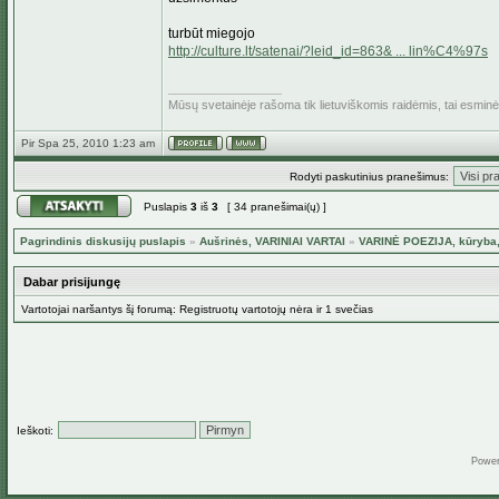
turbūt miegojo
http://culture.lt/satenai/?leid_id=863& ... lin%C4%97s
_________________
Mūsų svetainėje rašoma tik lietuviškomis raidėmis, tai esmin
Pir Spa 25, 2010 1:23 am
Rodyti paskutinius pranešimus:
Puslapis
3
iš
3
[ 34 pranešimai(ų) ]
Pagrindinis diskusijų puslapis
»
Aušrinės, VARINIAI VARTAI
»
VARINĖ POEZIJA, kūryba,
Dabar prisijungę
Vartotojai naršantys šį forumą: Registruotų vartotojų nėra ir 1 svečias
Ieškoti:
Powe