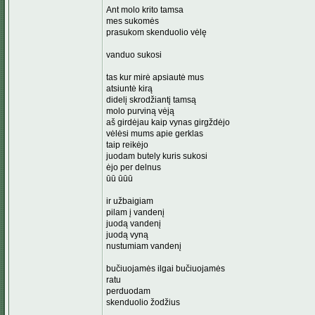
Ant molo krito tamsa
mes sukomės
prasukom skenduolio vėlę
vanduo sukosi
tas kur mirė apsiautė mus
atsiuntė kirą
didelį skrodžiantį tamsą
molo purviną vėją
aš girdėjau kaip vynas girgždėjo
vėlėsi mums apie gerklas
taip reikėjo
juodam butely kuris sukosi
ėjo per delnus
ūū ūūū
ir užbaigiam
pilam į vandenį
juodą vandenį
juodą vyną
nustumiam vandenį
bučiuojamės ilgai bučiuojamės
ratu
perduodam
skenduolio žodžius