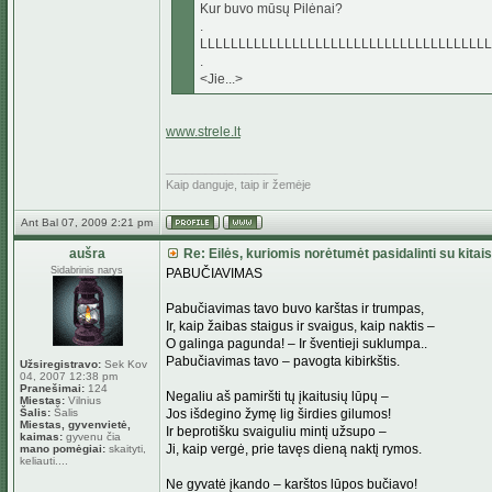
Kur buvo mūsų Pilėnai?
.
LLLLLLLLLLLLLLLLLLLLLLLLLLLLLLLLLLLLLL
.
<Jie...>
www.strele.lt
_________________
Kaip danguje, taip ir žemėje
Ant Bal 07, 2009 2:21 pm
aušra
Re: Eilės, kuriomis norėtumėt pasidalinti su kitais
Sidabrinis narys
PABUČIAVIMAS
Pabučiavimas tavo buvo karštas ir trumpas,
Ir, kaip žaibas staigus ir svaigus, kaip naktis –
O galinga pagunda! – Ir šventieji suklumpa..
Pabučiavimas tavo – pavogta kibirkštis.
Užsiregistravo:
Sek Kov
04, 2007 12:38 pm
Pranešimai:
124
Negaliu aš pamiršti tų įkaitusių lūpų –
Miestas:
Vilnius
Šalis:
Šalis
Jos išdegino žymę lig širdies gilumos!
Miestas, gyvenvietė,
Ir beprotišku svaiguliu mintį užsupo –
kaimas:
gyvenu čia
Ji, kaip vergė, prie tavęs dieną naktį rymos.
mano pomėgiai:
skaityti,
keliauti....
Ne gyvatė įkando – karštos lūpos bučiavo!