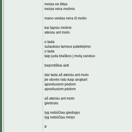
molas ne tiltas
molas nėra molinis
mano veidas nėra iš molio
kai tapsiu molinė
ateisiu ant molo
o tada
sulauksiu tamsos patekėjimo
o tada
taip juda blaškos į molą vanduo
beprotiškai aidi
dar tada aš ateisiu ant molo
jie stovės ratu kaip anąkart
apsvilusiom pėdom
apsvilusiom pėdom
aš ateisiu ant molo
giedosiu
lyg nebūčiau giedojęs
lyg nebūčiau miręs
#