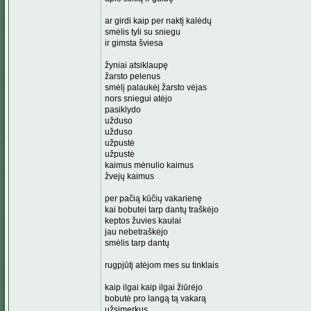
ar girdi kaip per naktį kalėdų
smėlis tyli su sniegu
ir gimsta šviesa
žyniai atsiklaupę
žarsto pelenus
smėlį palaukėj žarsto vėjas
nors sniegui atėjo
pasiklydo
užduso
užduso
užpustė
užpustė
kaimus mėnulio kaimus
žvejų kaimus
per pačią kūčių vakarienę
kai bobutei tarp dantų traškėjo
keptos žuvies kaulai
jau nebetraškėjo
smėlis tarp dantų
rugpjūtį atėjom mes su tinklais
kaip ilgai kaip ilgai žiūrėjo
bobutė pro langą tą vakarą
užsimerkus