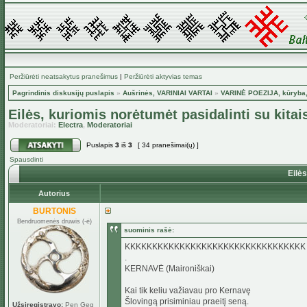
Peržiūrėti neatsakytus pranešimus
|
Peržiūrėti aktyvias temas
Pagrindinis diskusijų puslapis
»
Aušrinės, VARINIAI VARTAI
»
VARINĖ POEZIJA, kūryba,
Eilės, kuriomis norėtumėt pasidalinti su kitai
Moderatoriai:
Electra
,
Moderatoriai
Puslapis
3
iš
3
[ 34 pranešimai(ų) ]
Spausdinti
Eilės
Autorius
BURTONIS
Bendruomenės druwis (-ė)
suominis rašė:
KKKKKKKKKKKKKKKKKKKKKKKKKKKKKKKKK
.
KERNAVĖ (Maironiškai)
Kai tik keliu važiavau pro Kernavę
Šlovingą prisiminiau praeitį seną.
Užsiregistravo:
Pen Geg