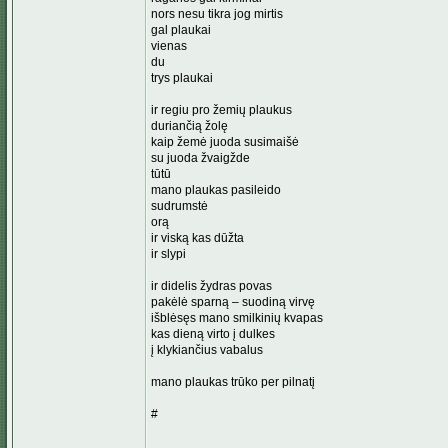
nors nesu tikra jog mirtis
gal plaukai
vienas
du
trys plaukai
ir regiu pro žemių plaukus
duriančią žolę
kaip žemė juoda susimaišė
su juoda žvaigžde
tūtū
mano plaukas pasileido
sudrumstė
orą
ir viską kas dūžta
ir slypi
ir didelis žydras povas
pakėlė sparną – suodiną virvę
išblėsęs mano smilkinių kvapas
kas dieną virto į dulkes
į klykiančius vabalus
mano plaukas trūko per pilnatį
#