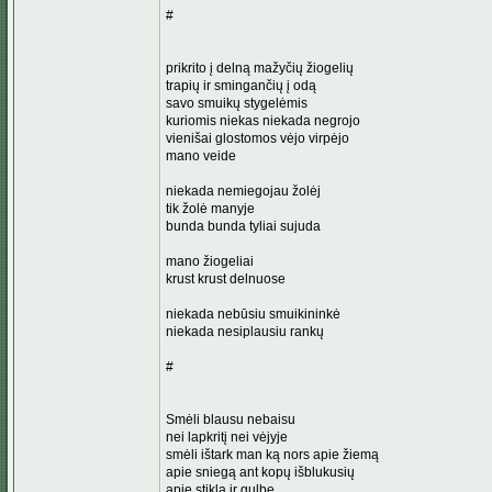
#
prikrito į delną mažyčių žiogelių
trapių ir smingančių į odą
savo smuikų stygelėmis
kuriomis niekas niekada negrojo
vienišai glostomos vėjo virpėjo
mano veide
niekada nemiegojau žolėj
tik žolė manyje
bunda bunda tyliai sujuda
mano žiogeliai
krust krust delnuose
niekada nebūsiu smuikininkė
niekada nesiplausiu rankų
#
Smėli blausu nebaisu
nei lapkritį nei vėjyje
smėli ištark man ką nors apie žiemą
apie sniegą ant kopų išblukusių
apie stiklą ir gulbę