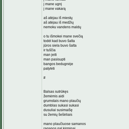
į mane ugnį
į mane vakarą
aš atėjau iš miestų
aš atėjau iš medžių
nemoku vandens maldų
o tu išmokei mane svečią
todėl kad buvo šalta
jūros siela buvo šalta
ir tuščia
man įeiti
man pasisupti
bangos bedugnėje
patylėti
#
Balsas sutrūkęs
žemėmis aidi
grumstais mano plaučių
dumblas sukasi sukasi
dusuliai susimaišę
su žemių šešėliais
mano plaučiuose samanos
raganos gal kirminai