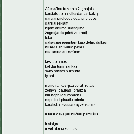
Aš mačiau tu slapta žegnojais
karštais delnais liesdamas kaktą
garsiai prigludus odai prie odos
garsiai rėkiant
bijant artumo suartėjimo
žegnojantis prieš veidrodį
lėtai
galiausiai pajuntant kaip delno dulkės
nusėda ant kairio peties
nuo kairio ant dešinio
kryžiuojamės
kol dar turim rankas
sako rankos nukrenta
lyjant lietui
mano rankos tįsta voratinkliais
žemyn į daubas į pradžią
kur nepriliesi vandens
nepriliesi plaučių ertmių
karališkai kvepiančių žvakėmis
ir tarsi viską jau būčiau pamiršus
ir staiga
ir vėl ateina vėlinės