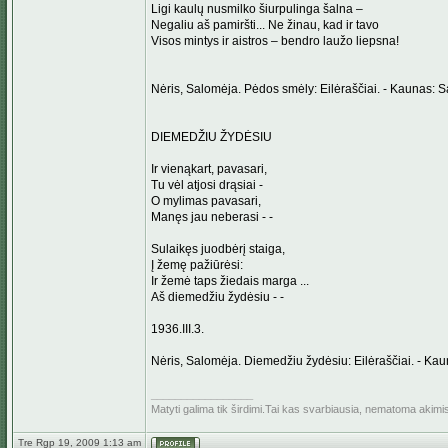
Ligi kaulų nusmilko šiurpulinga šalna –
Negaliu aš pamiršti... Ne žinau, kad ir tavo
Visos mintys ir aistros – bendro laužo liepsna!
Nėris, Salomėja. Pėdos smėly: Eilėraščiai. - Kaunas: S
DIEMEDŽIU ŽYDĖSIU
Ir vienąkart, pavasari,
Tu vėl atjosi drąsiai -
O mylimas pavasari,
Manęs jau neberasi - -
Sulaikęs juodbėrį staiga,
Į žemę pažiūrėsi:
Ir žemė taps žiedais marga ...
Aš diemedžiu žydėsiu - -
1936.III.3.
Nėris, Salomėja. Diemedžiu žydėsiu: Eilėraščiai. - Ka
_________________
Matyti galima tik širdimi.Tai kas svarbiausia, nematoma akimi
Tre Rgp 19, 2009 1:13 am