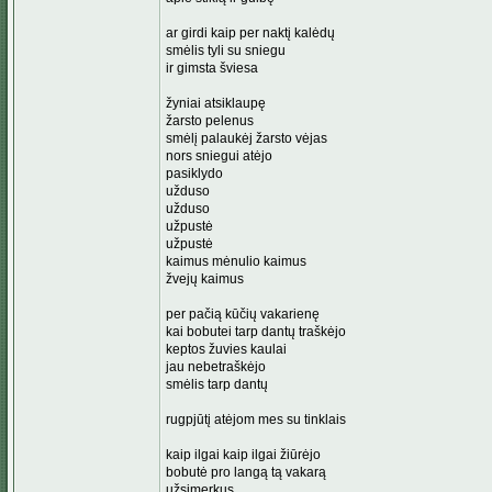
ar girdi kaip per naktį kalėdų
smėlis tyli su sniegu
ir gimsta šviesa
žyniai atsiklaupę
žarsto pelenus
smėlį palaukėj žarsto vėjas
nors sniegui atėjo
pasiklydo
užduso
užduso
užpustė
užpustė
kaimus mėnulio kaimus
žvejų kaimus
per pačią kūčių vakarienę
kai bobutei tarp dantų traškėjo
keptos žuvies kaulai
jau nebetraškėjo
smėlis tarp dantų
rugpjūtį atėjom mes su tinklais
kaip ilgai kaip ilgai žiūrėjo
bobutė pro langą tą vakarą
užsimerkus