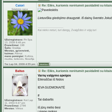
Catori
Re: Eilės, kuriomis norėtumėt pasidalinti su kitais
Sidabrinis narys
Lietuviška giedojimo draugystė. Iš dainų šventės Jokub
_________________
Kai nieko neturi, turi dangų, žvaigždes ir vėją turi
Užsiregistravo:
Pir Spa
13, 2008 8:48 pm
Pranešimai:
198
Šalis:
Graikija
Miestas, gyvenvietė,
kaimas:
Atėnai
mano pomėgiai:
Kultūra,
muzika, kelionės, filosofija
Tre Lap 04, 2009 4:55 pm
Baltas
Re: Eilės, kuriomis norėtumėt pasidalinti su kitais
Jungiantis (-ti)
Varnų valgymo apeigos
Eilėraščiai iš Nidos
IEVA GUDMONAITĖ
#
Tai dabartis
Užsiregistravo:
Ket Lap
11, 2004 6:47 pm
Pranešimai:
2786
iš jūrų mėlio tiesi
Miestas:
Vilnius
į mane rankas