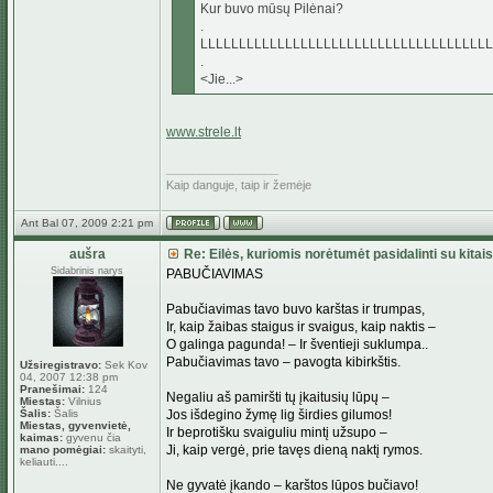
Kur buvo mūsų Pilėnai?
.
LLLLLLLLLLLLLLLLLLLLLLLLLLLLLLLLLLLLLL
.
<Jie...>
www.strele.lt
_________________
Kaip danguje, taip ir žemėje
Ant Bal 07, 2009 2:21 pm
aušra
Re: Eilės, kuriomis norėtumėt pasidalinti su kitais
Sidabrinis narys
PABUČIAVIMAS
Pabučiavimas tavo buvo karštas ir trumpas,
Ir, kaip žaibas staigus ir svaigus, kaip naktis –
O galinga pagunda! – Ir šventieji suklumpa..
Pabučiavimas tavo – pavogta kibirkštis.
Užsiregistravo:
Sek Kov
04, 2007 12:38 pm
Pranešimai:
124
Negaliu aš pamiršti tų įkaitusių lūpų –
Miestas:
Vilnius
Šalis:
Šalis
Jos išdegino žymę lig širdies gilumos!
Miestas, gyvenvietė,
Ir beprotišku svaiguliu mintį užsupo –
kaimas:
gyvenu čia
Ji, kaip vergė, prie tavęs dieną naktį rymos.
mano pomėgiai:
skaityti,
keliauti....
Ne gyvatė įkando – karštos lūpos bučiavo!