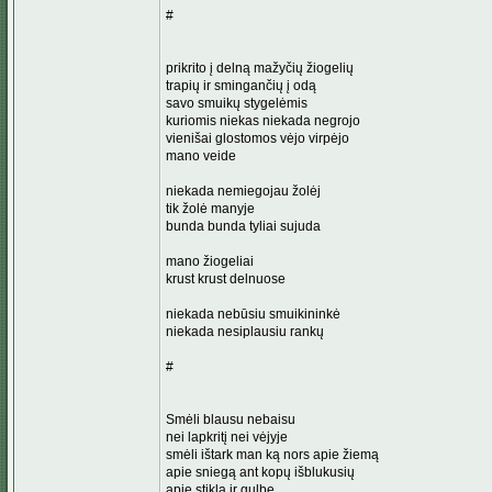
#
prikrito į delną mažyčių žiogelių
trapių ir smingančių į odą
savo smuikų stygelėmis
kuriomis niekas niekada negrojo
vienišai glostomos vėjo virpėjo
mano veide
niekada nemiegojau žolėj
tik žolė manyje
bunda bunda tyliai sujuda
mano žiogeliai
krust krust delnuose
niekada nebūsiu smuikininkė
niekada nesiplausiu rankų
#
Smėli blausu nebaisu
nei lapkritį nei vėjyje
smėli ištark man ką nors apie žiemą
apie sniegą ant kopų išblukusių
apie stiklą ir gulbę