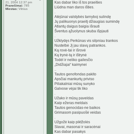
Kas dabar liko iš tos praeities
21, 2004 12:37 pm
Pranešimai:
785
Liūdna man daros išties.
Miestas:
Vilnius
.
Atėjūnai valstybės tarnyboj sulindę
Jų palikuonys praeitį džiaugias sumindę
Atlantų daigus baigia išrauti
Šventus ąžuolynus skuba išpjauti
.
Užklydęs Perkūnas vis silpniau trankos
Nustelbė Jį jau slavų patrankos.
Ką rovė-tai ir išrovė
Ką trynė-tą ir ištrynė
Todėl ir neliko gailesčio
„Didžiajai“ kaimynei
..
Tautos genofondas pakito
Apsčiai mankurtų priviso
Piliakalniai mūsų sunyko
Galvose vėjai tik liko
.
Užako ir mūsų paveldas
Kaip ežeras meldais
Tautos genocidas-ne baikos
Grimasom pasipuošė veidas
.
Užgožė kaip piktžolės
Slavai, masonai ir saracėnai
Kas dabar pasakys