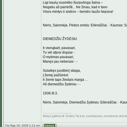
Ligi kaulų nusmilko šiurpulinga šalna –
Negaliu aš pamiršti... Ne žinau, kad ir tavo
Visos mintys ir aistros – bendro laužo liepsna!
Nėris, Salomėja. Pėdos smėly: Eilėraščiai. - Kaunas: S
DIEMEDŽIU ŽYDĖSIU
Ir vienąkart, pavasari,
Tu vėl atjosi drąsiai -
O mylimas pavasari,
Manęs jau neberasi - -
Sulaikęs juodbėrį staiga,
Į žemę pažiūrėsi:
Ir žemė taps žiedais marga ...
Aš diemedžiu žydėsiu - -
1936.III.3.
Nėris, Salomėja. Diemedžiu žydėsiu: Eilėraščiai. - Ka
_________________
Matyti galima tik širdimi.Tai kas svarbiausia, nematoma akimi
Tre Rgp 19, 2009 1:13 am