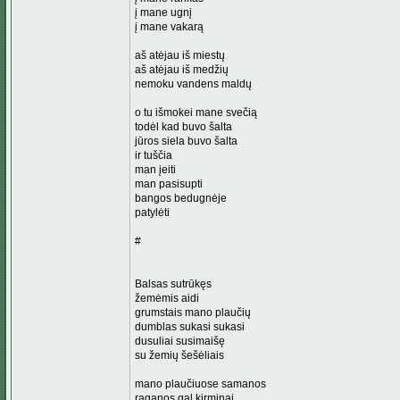
į mane ugnį
į mane vakarą
aš atėjau iš miestų
aš atėjau iš medžių
nemoku vandens maldų
o tu išmokei mane svečią
todėl kad buvo šalta
jūros siela buvo šalta
ir tuščia
man įeiti
man pasisupti
bangos bedugnėje
patylėti
#
Balsas sutrūkęs
žemėmis aidi
grumstais mano plaučių
dumblas sukasi sukasi
dusuliai susimaišę
su žemių šešėliais
mano plaučiuose samanos
raganos gal kirminai