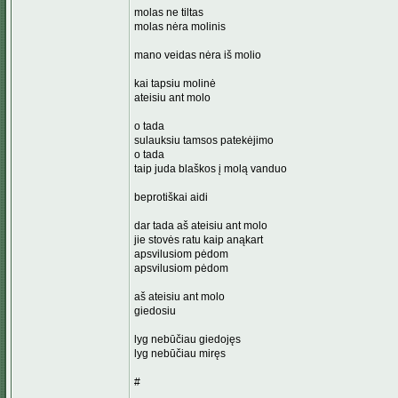
molas ne tiltas
molas nėra molinis
mano veidas nėra iš molio
kai tapsiu molinė
ateisiu ant molo
o tada
sulauksiu tamsos patekėjimo
o tada
taip juda blaškos į molą vanduo
beprotiškai aidi
dar tada aš ateisiu ant molo
jie stovės ratu kaip anąkart
apsvilusiom pėdom
apsvilusiom pėdom
aš ateisiu ant molo
giedosiu
lyg nebūčiau giedojęs
lyg nebūčiau miręs
#