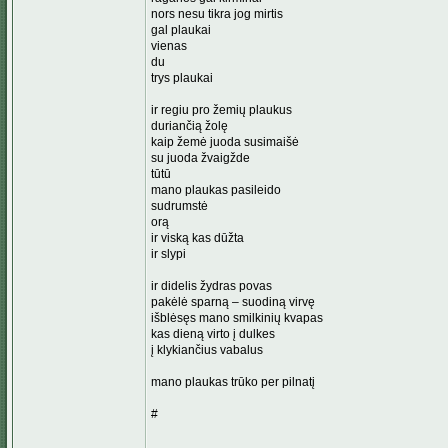
nors nesu tikra jog mirtis
gal plaukai
vienas
du
trys plaukai
ir regiu pro žemių plaukus
duriančią žolę
kaip žemė juoda susimaišė
su juoda žvaigžde
tūtū
mano plaukas pasileido
sudrumstė
orą
ir viską kas dūžta
ir slypi
ir didelis žydras povas
pakėlė sparną – suodiną virvę
išblėsęs mano smilkinių kvapas
kas dieną virto į dulkes
į klykiančius vabalus
mano plaukas trūko per pilnatį
#