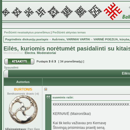
Peržiūrėti neatsakytus pranešimus
|
Peržiūrėti aktyvias temas
Pagrindinis diskusijų puslapis
»
Aušrinės, VARINIAI VARTAI
»
VARINĖ POEZIJA, kūryba,
Eilės, kuriomis norėtumėt pasidalinti su kitai
Moderatoriai:
Electra
,
Moderatoriai
Puslapis
3
iš
3
[ 34 pranešimai(ų) ]
Spausdinti
Eilės
Autorius
BURTONIS
Bendruomenės druwis (-ė)
suominis rašė:
KKKKKKKKKKKKKKKKKKKKKKKKKKKKKKKKK
.
KERNAVĖ (Maironiškai)
Kai tik keliu važiavau pro Kernavę
Šlovingą prisiminiau praeitį seną.
Užsiregistravo:
Pen Geg