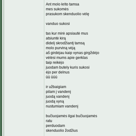
Ant molo krito tamsa
mes sukomės
prasukom skenduolio vėlę
vanduo sukosi
tas kur mirė apsiautė mus
atsiuntė kirą
didelį skrodžiantį tamsą
molo purviną vėją
aš girdėjau kaip vynas girgždėjo
vėlėsi mums apie gerklas
taip reikėjo
juodam butely kuris sukosi
ėjo per delnus
ūū ūūū
ir užbaigiam
pilam į vandenį
juodą vandenį
juodą vyną
nustumiam vandenį
bučiuojamės ilgai bučiuojamės
ratu
perduodam
skenduolio žodžius