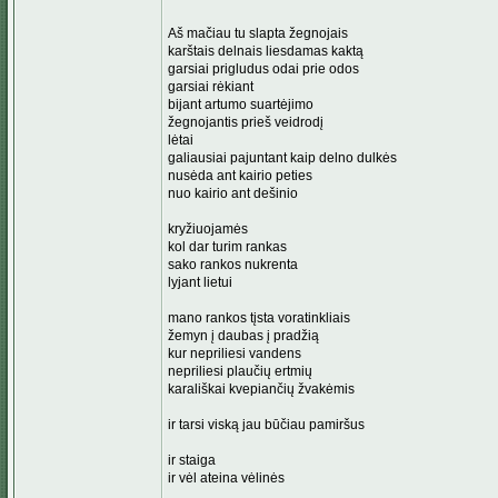
Aš mačiau tu slapta žegnojais
karštais delnais liesdamas kaktą
garsiai prigludus odai prie odos
garsiai rėkiant
bijant artumo suartėjimo
žegnojantis prieš veidrodį
lėtai
galiausiai pajuntant kaip delno dulkės
nusėda ant kairio peties
nuo kairio ant dešinio
kryžiuojamės
kol dar turim rankas
sako rankos nukrenta
lyjant lietui
mano rankos tįsta voratinkliais
žemyn į daubas į pradžią
kur nepriliesi vandens
nepriliesi plaučių ertmių
karališkai kvepiančių žvakėmis
ir tarsi viską jau būčiau pamiršus
ir staiga
ir vėl ateina vėlinės