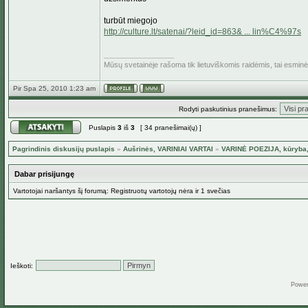
turbūt miegojo
http://culture.lt/satenai/?leid_id=863& ... lin%C4%97s
_________________
Mūsų svetainėje rašoma tik lietuviškomis raidėmis, tai esmin
Pir Spa 25, 2010 1:23 am
Rodyti paskutinius pranešimus:
Puslapis
3
iš
3
[ 34 pranešimai(ų) ]
Pagrindinis diskusijų puslapis
»
Aušrinės, VARINIAI VARTAI
»
VARINĖ POEZIJA, kūryba,
Dabar prisijungę
Vartotojai naršantys šį forumą: Registruotų vartotojų nėra ir 1 svečias
Ieškoti:
Powe