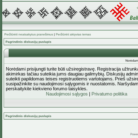
Peržiūrėti neatsakytus pranešimus
|
Peržiūrėti aktyvias temas
Pagrindinis diskusijų puslapis
Norėdami 
Norėdami prisijungti turite būti užsiregistravę. Registracija užtrun
akimirkas tačiau suteikia jums daugiau galimybių. Diskusijų admini
suteikti papildomas teises registruotiems vartotojams. Prieš užsi
susipažinkite su naudojimosi sąlygomis ir nuostatomis. Naršydam
perskaitykite kiekvieno forumo taisykles.
Naudojimosi sąlygos
|
Privatumo politika
Pagrindinis diskusijų puslapis
Powe