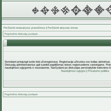
Peržiūrėti neatsakytus pranešimus
|
Peržiūrėti aktyvias temas
Pagrindinis diskusijų puslapis
Norėdami prisijungti turite būti užsiregistravę. Registracija užtrunka vos kelias akimirkas
Diskusijų administratorius gali suteikti papildomas teises registruotiems vartotojams. Pri
naudojimosi sąlygomis ir nuostatomis. Naršydami po diskusijas perskaitykite kiekvieno f
Naudojimosi sąlygos
|
Privatumo politika
Pagrindinis diskusijų puslapis