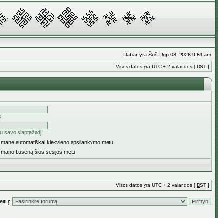
Dabar yra Šeš Rgp 08, 2026 9:54 am
Visos datos yra UTC + 2 valandos [
DST
]
s
u savo slaptažodį
ti mane automatiškai kiekvieno apsilankymo metu
i mano būseną šios sesijos metu
Visos datos yra UTC + 2 valandos [
DST
]
iti į: