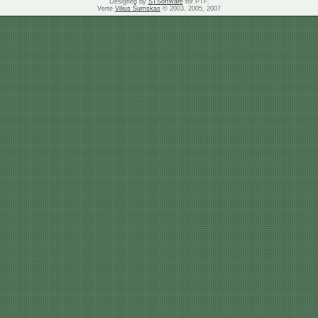
Designed by
STSoftware
for PTF.
Vertė
Vilius Šumskas
© 2003, 2005, 2007