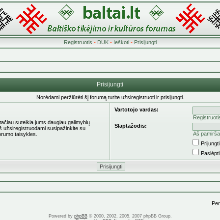
Registruotis
•
DUK
•
Ieškoti
•
Prisijungti
Prisijungti
Norėdami peržiūrėti šį forumą turite užsiregistruoti ir prisijungti.
Vartotojo vardas:
Registruoti
 tačiau suteikia jums daugiau galimybių.
Slaptažodis:
eš užsiregistruodami susipažinkite su
Aš pamirša
orumo taisykles.
Prijung
Paslėpt
Pere
Powered by
phpBB
© 2000, 2002, 2005, 2007 phpBB Group.