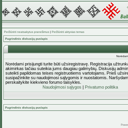
Peržiūrėti neatsakytus pranešimus
|
Peržiūrėti aktyvias temas
Pagrindinis diskusijų puslapis
Norėdami 
Norėdami prisijungti turite būti užsiregistravę. Registracija užtrun
akimirkas tačiau suteikia jums daugiau galimybių. Diskusijų admini
suteikti papildomas teises registruotiems vartotojams. Prieš užsi
susipažinkite su naudojimosi sąlygomis ir nuostatomis. Naršydam
perskaitykite kiekvieno forumo taisykles.
Naudojimosi sąlygos
|
Privatumo politika
Pagrindinis diskusijų puslapis
Powe