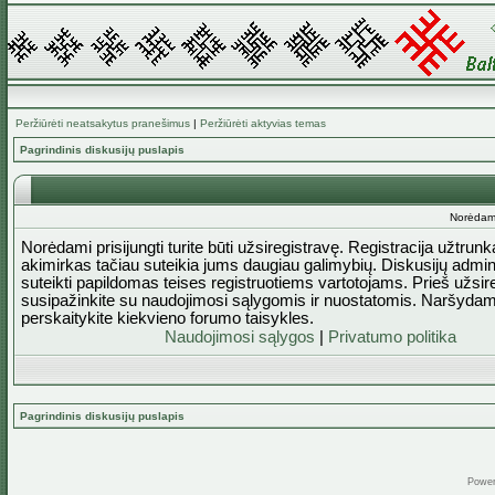
Peržiūrėti neatsakytus pranešimus
|
Peržiūrėti aktyvias temas
Pagrindinis diskusijų puslapis
Norėdami 
Norėdami prisijungti turite būti užsiregistravę. Registracija užtrun
akimirkas tačiau suteikia jums daugiau galimybių. Diskusijų admini
suteikti papildomas teises registruotiems vartotojams. Prieš užsi
susipažinkite su naudojimosi sąlygomis ir nuostatomis. Naršydam
perskaitykite kiekvieno forumo taisykles.
Naudojimosi sąlygos
|
Privatumo politika
Pagrindinis diskusijų puslapis
Powe