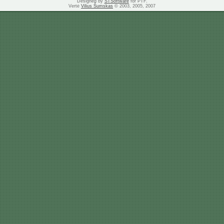
Designed by
STSoftware
for PTF.
Vertė
Vilius Šumskas
© 2003, 2005, 2007