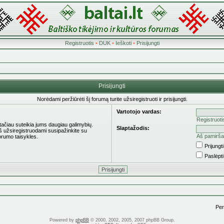
Registruotis
•
DUK
•
Ieškoti
•
Prisijungti
Prisijungti
Norėdami peržiūrėti šį forumą turite užsiregistruoti ir prisijungti.
Vartotojo vardas:
Registruoti
 tačiau suteikia jums daugiau galimybių.
Slaptažodis:
eš užsiregistruodami susipažinkite su
Aš pamirša
orumo taisykles.
Prijung
Paslėpt
Pere
Powered by
phpBB
© 2000, 2002, 2005, 2007 phpBB Group.