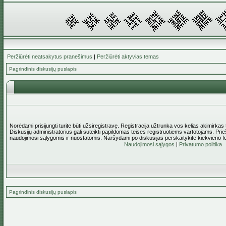
Peržiūrėti neatsakytus pranešimus
|
Peržiūrėti aktyvias temas
Pagrindinis diskusijų puslapis
Norėdami prisijungti turite būti užsiregistravę. Registracija užtrunka vos kelias akimirkas
Diskusijų administratorius gali suteikti papildomas teises registruotiems vartotojams. Pri
naudojimosi sąlygomis ir nuostatomis. Naršydami po diskusijas perskaitykite kiekvieno f
Naudojimosi sąlygos
|
Privatumo politika
Pagrindinis diskusijų puslapis