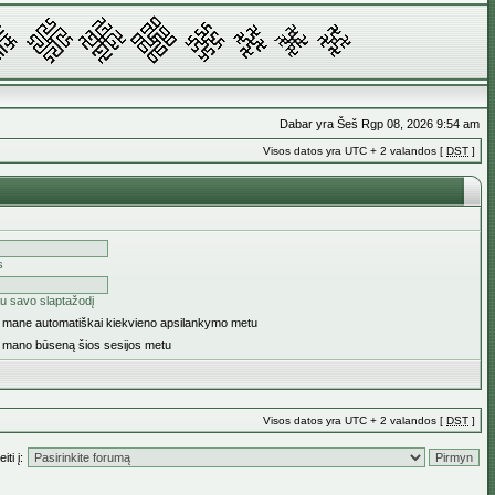
Dabar yra Šeš Rgp 08, 2026 9:54 am
Visos datos yra UTC + 2 valandos [
DST
]
s
u savo slaptažodį
ti mane automatiškai kiekvieno apsilankymo metu
i mano būseną šios sesijos metu
Visos datos yra UTC + 2 valandos [
DST
]
iti į: