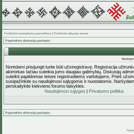
Peržiūrėti neatsakytus pranešimus
|
Peržiūrėti aktyvias temas
Pagrindinis diskusijų puslapis
Norėdami 
Norėdami prisijungti turite būti užsiregistravę. Registracija užtrun
akimirkas tačiau suteikia jums daugiau galimybių. Diskusijų admini
suteikti papildomas teises registruotiems vartotojams. Prieš užsi
susipažinkite su naudojimosi sąlygomis ir nuostatomis. Naršydam
perskaitykite kiekvieno forumo taisykles.
Naudojimosi sąlygos
|
Privatumo politika
Pagrindinis diskusijų puslapis
Powe