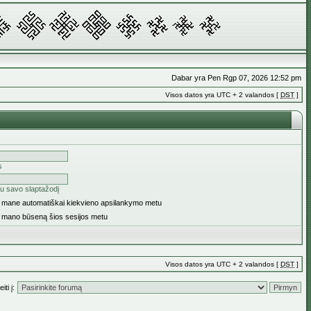
Dabar yra Pen Rgp 07, 2026 12:52 pm
Visos datos yra UTC + 2 valandos [
DST
]
s
u savo slaptažodį
ti mane automatiškai kiekvieno apsilankymo metu
i mano būseną šios sesijos metu
Visos datos yra UTC + 2 valandos [
DST
]
iti į: