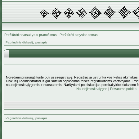
Peržiūrėti neatsakytus pranešimus
|
Peržiūrėti aktyvias temas
Pagrindinis diskusijų puslapis
Norėdami prisijungti turite būti užsiregistravę. Registracija užtrunka vos kelias akimirkas
Diskusijų administratorius gali suteikti papildomas teises registruotiems vartotojams. Pri
naudojimosi sąlygomis ir nuostatomis. Naršydami po diskusijas perskaitykite kiekvieno f
Naudojimosi sąlygos
|
Privatumo politika
Pagrindinis diskusijų puslapis