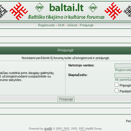
Registruotis
•
DUK
•
Ieškoti
•
Prisijungti
Prisijungti
Norėdami peržiūrėti šį forumą turite užsiregistruoti ir prisijungti.
Vartotojo vardas:
Registruoti
 tačiau suteikia jums daugiau galimybių.
Slaptažodis:
eš užsiregistruodami susipažinkite su
Aš pamirša
orumo taisykles.
Prijung
Paslėpt
Pere
Powered by
phpBB
© 2000, 2002, 2005, 2007 phpBB Group.