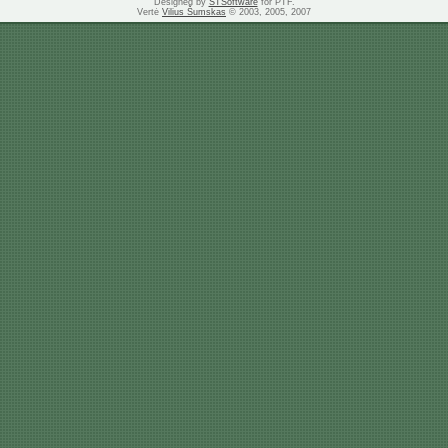
Designed by
STSoftware
for PTF.
Vertė
Vilius Šumskas
© 2003, 2005, 2007