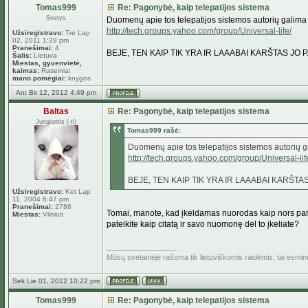
Tomas999
Re: Pagonybė, kaip telepatijos sistema
Svetys
Duomenų apie tos telepatijos sistemos autorių galima s
http://tech.groups.yahoo.com/group/Universal-life/
Užsiregistravo:
Tre Lap
02, 2011 1:29 pm
Pranešimai:
4
BEJE, TEN KAIP TIK YRA IR LAAABAI KARŠTAS J
Šalis:
Lietuva
Miestas, gyvenvietė,
kaimas:
Raseiniai
mano pomėgiai:
knygos
Ant Bir 12, 2012 4:49 pm
Baltas
Re: Pagonybė, kaip telepatijos sistema
Jungiantis (-ti)
Tomas999 rašė:
Duomenų apie tos telepatijos sistemos autorių gal
http://tech.groups.yahoo.com/group/Universal-lif
BEJE, TEN KAIP TIK YRA IR LAAABAI KARŠT
Užsiregistravo:
Ket Lap
11, 2004 6:47 pm
Pranešimai:
2786
Tomai, manote, kad įkeldamas nuorodas kaip nors parei
Miestas:
Vilnius
pateikite kaip citatą ir savo nuomonę dėl to įkeliate?
_________________
Mūsų svetainėje rašoma tik lietuviškomis raidėmis, tai esmi
Sek Lie 01, 2012 10:22 pm
Tomas999
Re: Pagonybė, kaip telepatijos sistema