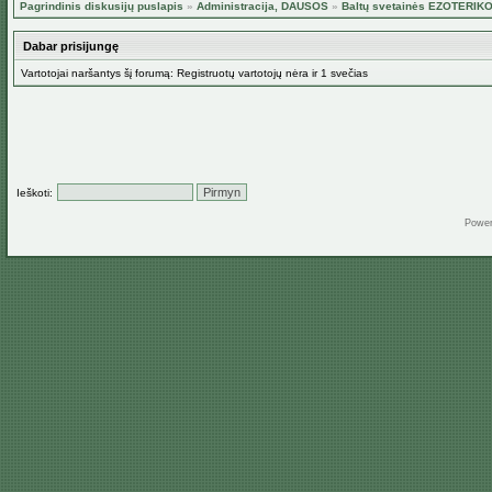
Pagrindinis diskusijų puslapis
»
Administracija, DAUSOS
»
Baltų svetainės EZOTERIK
Dabar prisijungę
Vartotojai naršantys šį forumą: Registruotų vartotojų nėra ir 1 svečias
Ieškoti:
Powe