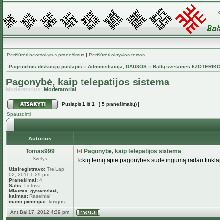
Peržiūrėti neatsakytus pranešimus
|
Peržiūrėti aktyvias temas
Pagrindinis diskusijų puslapis
»
Administracija, DAUSOS
»
Baltų svetainės EZOTERIK
Pagonybė, kaip telepatijos sistema
Moderatorius:
Moderatoriai
Puslapis
1
iš
1
[ 5 pranešimai(ų) ]
Spausdinti
Autorius
Tomas999
Pagonybė, kaip telepatijos sistema
Svetys
Tokių temų apie pagonybės sudėtingumą radau tinkl
Užsiregistravo:
Tre Lap
02, 2011 1:29 pm
Pranešimai:
4
Šalis:
Lietuva
Miestas, gyvenvietė,
kaimas:
Raseiniai
mano pomėgiai:
knygos
Ant Bal 17, 2012 4:39 pm