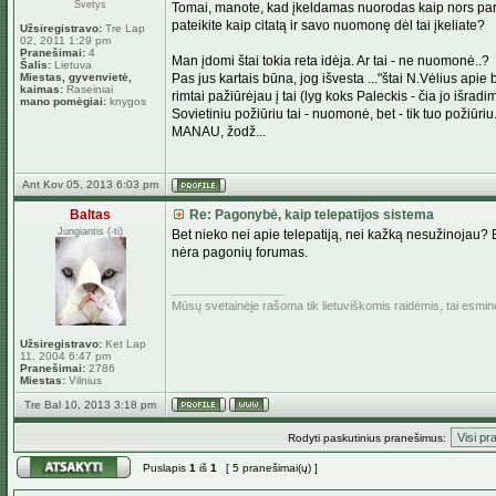
Svetys
Tomai, manote, kad įkeldamas nuorodas kaip nors parei
pateikite kaip citatą ir savo nuomonę dėl tai įkeliate?
Užsiregistravo:
Tre Lap
02, 2011 1:29 pm
Pranešimai:
4
Man įdomi štai tokia reta idėja. Ar tai - ne nuomonė..?
Šalis:
Lietuva
Miestas, gyvenvietė,
Pas jus kartais būna, jog išvesta ..."štai N.Vėlius api
kaimas:
Raseiniai
rimtai pažiūrėjau į tai (lyg koks Paleckis - čia jo išradima
mano pomėgiai:
knygos
Sovietiniu požiūriu tai - nuomonė, bet - tik tuo požiūriu
MANAU, žodž...
Ant Kov 05, 2013 6:03 pm
Baltas
Re: Pagonybė, kaip telepatijos sistema
Jungiantis (-ti)
Bet nieko nei apie telepatiją, nei kažką nesužinojau? Be
nėra pagonių forumas.
_________________
Mūsų svetainėje rašoma tik lietuviškomis raidėmis, tai esmi
Užsiregistravo:
Ket Lap
11, 2004 6:47 pm
Pranešimai:
2786
Miestas:
Vilnius
Tre Bal 10, 2013 3:18 pm
Rodyti paskutinius pranešimus:
Puslapis
1
iš
1
[ 5 pranešimai(ų) ]