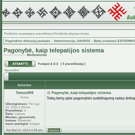
Peržiūrėti neatsakytus pranešimus
|
Peržiūrėti aktyvias temas
Pagrindinis diskusijų puslapis
»
Administracija, DAUSOS
»
Baltų svetainės EZOTERIK
Pagonybė, kaip telepatijos sistema
Moderatorius:
Moderatoriai
Puslapis
1
iš
1
[ 5 pranešimai(ų) ]
Spausdinti
Autorius
Tomas999
Pagonybė, kaip telepatijos sistema
Svetys
Tokių temų apie pagonybės sudėtingumą radau tinkl
Užsiregistravo:
Tre Lap
02, 2011 1:29 pm
Pranešimai:
4
Šalis:
Lietuva
Miestas, gyvenvietė,
kaimas:
Raseiniai
mano pomėgiai:
knygos
Ant Bal 17, 2012 4:39 pm