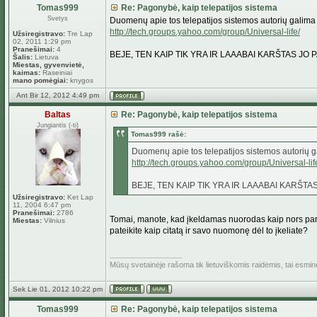
Tomas999
Re: Pagonybė, kaip telepatijos sistema
Svetys
Duomenų apie tos telepatijos sistemos autorių galima s
http://tech.groups.yahoo.com/group/Universal-life/
Užsiregistravo:
Tre Lap
02, 2011 1:29 pm
Pranešimai:
4
BEJE, TEN KAIP TIK YRA IR LAAABAI KARŠTAS J
Šalis:
Lietuva
Miestas, gyvenvietė,
kaimas:
Raseiniai
mano pomėgiai:
knygos
Ant Bir 12, 2012 4:49 pm
Baltas
Re: Pagonybė, kaip telepatijos sistema
Jungiantis (-ti)
Tomas999 rašė:
Duomenų apie tos telepatijos sistemos autorių gal
http://tech.groups.yahoo.com/group/Universal-lif
BEJE, TEN KAIP TIK YRA IR LAAABAI KARŠT
Užsiregistravo:
Ket Lap
11, 2004 6:47 pm
Pranešimai:
2786
Tomai, manote, kad įkeldamas nuorodas kaip nors parei
Miestas:
Vilnius
pateikite kaip citatą ir savo nuomonę dėl to įkeliate?
_________________
Mūsų svetainėje rašoma tik lietuviškomis raidėmis, tai esmi
Sek Lie 01, 2012 10:22 pm
Tomas999
Re: Pagonybė, kaip telepatijos sistema