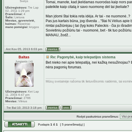
Svetys
Tomai, manote, kad įkeldamas nuorodas kaip nors parei
pateikite kaip citatą ir savo nuomonę dėl tai įkeliate?
Užsiregistravo:
Tre Lap
02, 2011 1:29 pm
Pranešimai:
4
Man įdomi štai tokia reta idėja. Ar tai - ne nuomonė..?
Šalis:
Lietuva
Miestas, gyvenvietė,
Pas jus kartais būna, jog išvesta ..."štai N.Vėlius api
kaimas:
Raseiniai
rimtai pažiūrėjau į tai (lyg koks Paleckis - čia jo išradima
mano pomėgiai:
knygos
Sovietiniu požiūriu tai - nuomonė, bet - tik tuo požiūriu
MANAU, žodž...
Ant Kov 05, 2013 6:03 pm
Baltas
Re: Pagonybė, kaip telepatijos sistema
Jungiantis (-ti)
Bet nieko nei apie telepatiją, nei kažką nesužinojau? Be
nėra pagonių forumas.
_________________
Mūsų svetainėje rašoma tik lietuviškomis raidėmis, tai esmi
Užsiregistravo:
Ket Lap
11, 2004 6:47 pm
Pranešimai:
2786
Miestas:
Vilnius
Tre Bal 10, 2013 3:18 pm
Rodyti paskutinius pranešimus:
Puslapis
1
iš
1
[ 5 pranešimai(ų) ]