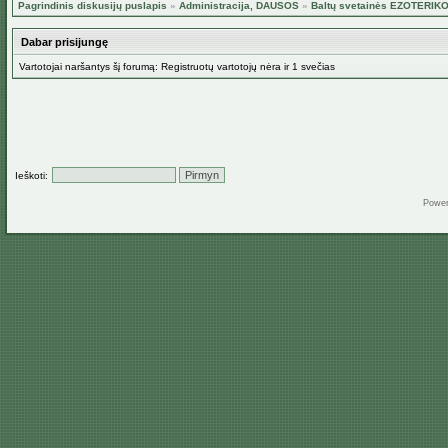
Pagrindinis diskusijų puslapis
»
Administracija, DAUSOS
»
Baltų svetainės EZOTERIK
Dabar prisijungę
Vartotojai naršantys šį forumą: Registruotų vartotojų nėra ir 1 svečias
Ieškoti:
Powe