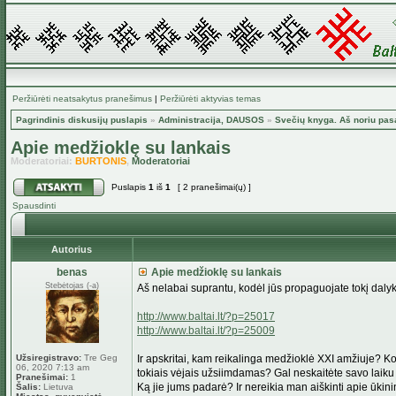
Peržiūrėti neatsakytus pranešimus
|
Peržiūrėti aktyvias temas
Pagrindinis diskusijų puslapis
»
Administracija, DAUSOS
»
Svečių knyga. Aš noriu pas
Apie medžioklę su lankais
Moderatoriai:
BURTONIS
,
Moderatoriai
Puslapis
1
iš
1
[ 2 pranešimai(ų) ]
Spausdinti
Autorius
benas
Apie medžioklę su lankais
Stebėtojas (-a)
Aš nelabai suprantu, kodėl jūs propaguojate tokį daly
http://www.baltai.lt/?p=25017
http://www.baltai.lt/?p=25009
Užsiregistravo:
Tre Geg
Ir apskritai, kam reikalinga medžioklė XXI amžiuje? 
06, 2020 7:13 am
tokiais vėjais užsiimdamas? Gal neskaitėte savo laiku 
Pranešimai:
1
Ką jie jums padarė? Ir nereikia man aiškinti apie ūkinink
Šalis:
Lietuva