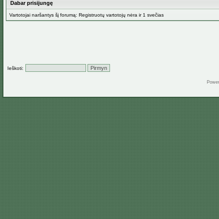
Dabar prisijungę
Vartotojai naršantys šį forumą: Registruotų vartotojų nėra ir 1 svečias
Ieškoti:
Powe