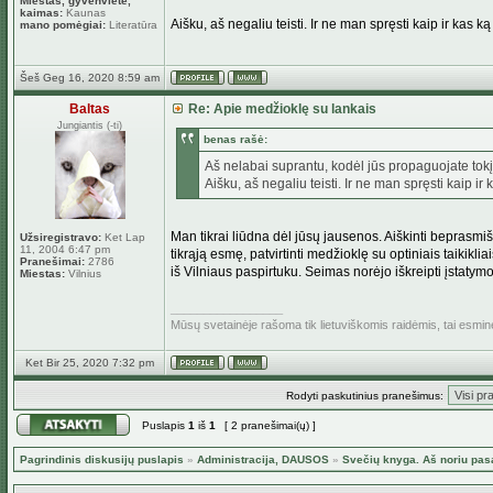
Miestas, gyvenvietė,
kaimas:
Kaunas
Aišku, aš negaliu teisti. Ir ne man spręsti kaip ir kas 
mano pomėgiai:
Literatūra
Šeš Geg 16, 2020 8:59 am
Baltas
Re: Apie medžioklę su lankais
Jungiantis (-ti)
benas rašė:
Aš nelabai suprantu, kodėl jūs propaguojate tok
Aišku, aš negaliu teisti. Ir ne man spręsti kaip i
Man tikrai liūdna dėl jūsų jausenos. Aiškinti beprasm
Užsiregistravo:
Ket Lap
11, 2004 6:47 pm
tikrąją esmę, patvirtinti medžioklę su optiniais taikik
Pranešimai:
2786
iš Vilniaus paspirtuku. Seimas norėjo iškreipti įstatymo 
Miestas:
Vilnius
_________________
Mūsų svetainėje rašoma tik lietuviškomis raidėmis, tai esmi
Ket Bir 25, 2020 7:32 pm
Rodyti paskutinius pranešimus:
Puslapis
1
iš
1
[ 2 pranešimai(ų) ]
Pagrindinis diskusijų puslapis
»
Administracija, DAUSOS
»
Svečių knyga. Aš noriu pas