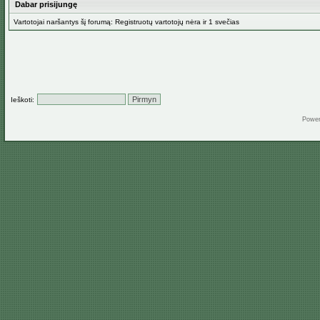
Dabar prisijungę
Vartotojai naršantys šį forumą: Registruotų vartotojų nėra ir 1 svečias
Ieškoti:
Powe