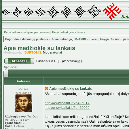
Peržiūrėti neatsakytus pranešimus
|
Peržiūrėti aktyvias temas
Pagrindinis diskusijų puslapis
»
Administracija, DAUSOS
»
Svečių knyga. Aš noriu pas
Apie medžioklę su lankais
Moderatoriai:
BURTONIS
,
Moderatoriai
Puslapis
1
iš
1
[ 2 pranešimai(ų) ]
Spausdinti
Autorius
benas
Apie medžioklę su lankais
Stebėtojas (-a)
Aš nelabai suprantu, kodėl jūs propaguojate tokį daly
http://www.baltai.lt/?p=25017
http://www.baltai.lt/?p=25009
Užsiregistravo:
Tre Geg
Ir apskritai, kam reikalinga medžioklė XXI amžiuje? 
06, 2020 7:13 am
tokiais vėjais užsiimdamas? Gal neskaitėte savo laiku 
Pranešimai:
1
Ką jie jums padarė? Ir nereikia man aiškinti apie ūkinink
Šalis:
Lietuva