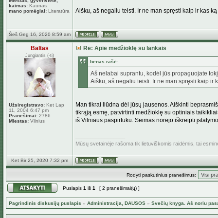
Miestas, gyvenvietė,
kaimas:
Kaunas
Aišku, aš negaliu teisti. Ir ne man spręsti kaip ir kas 
mano pomėgiai:
Literatūra
Šeš Geg 16, 2020 8:59 am
Baltas
Re: Apie medžioklę su lankais
Jungiantis (-ti)
benas rašė:
Aš nelabai suprantu, kodėl jūs propaguojate tok
Aišku, aš negaliu teisti. Ir ne man spręsti kaip i
Man tikrai liūdna dėl jūsų jausenos. Aiškinti beprasm
Užsiregistravo:
Ket Lap
11, 2004 6:47 pm
tikrąją esmę, patvirtinti medžioklę su optiniais taikik
Pranešimai:
2786
iš Vilniaus paspirtuku. Seimas norėjo iškreipti įstatymo 
Miestas:
Vilnius
_________________
Mūsų svetainėje rašoma tik lietuviškomis raidėmis, tai esmi
Ket Bir 25, 2020 7:32 pm
Rodyti paskutinius pranešimus:
Puslapis
1
iš
1
[ 2 pranešimai(ų) ]
Pagrindinis diskusijų puslapis
»
Administracija, DAUSOS
»
Svečių knyga. Aš noriu pas