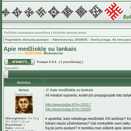
Peržiūrėti neatsakytus pranešimus
|
Peržiūrėti aktyvias temas
Pagrindinis diskusijų puslapis
»
Administracija, DAUSOS
»
Svečių knyga. Aš noriu pas
Apie medžioklę su lankais
Moderatoriai:
BURTONIS
,
Moderatoriai
Puslapis
1
iš
1
[ 2 pranešimai(ų) ]
Spausdinti
Autorius
benas
Apie medžioklę su lankais
Stebėtojas (-a)
Aš nelabai suprantu, kodėl jūs propaguojate tokį daly
http://www.baltai.lt/?p=25017
http://www.baltai.lt/?p=25009
Užsiregistravo:
Tre Geg
Ir apskritai, kam reikalinga medžioklė XXI amžiuje? 
06, 2020 7:13 am
tokiais vėjais užsiimdamas? Gal neskaitėte savo laiku 
Pranešimai:
1
Ką jie jums padarė? Ir nereikia man aiškinti apie ūkinink
Šalis:
Lietuva