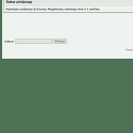
Dabar prisijungę
Vartotojai naršantys šį forumą: Registruotų vartotojų nėra ir 1 svečias
Ieškoti:
Powe