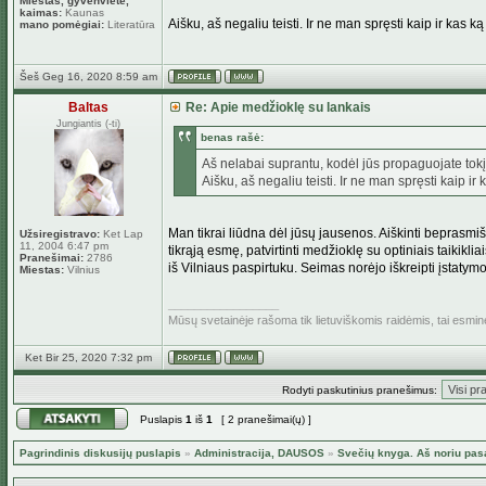
Miestas, gyvenvietė,
kaimas:
Kaunas
Aišku, aš negaliu teisti. Ir ne man spręsti kaip ir kas 
mano pomėgiai:
Literatūra
Šeš Geg 16, 2020 8:59 am
Baltas
Re: Apie medžioklę su lankais
Jungiantis (-ti)
benas rašė:
Aš nelabai suprantu, kodėl jūs propaguojate tok
Aišku, aš negaliu teisti. Ir ne man spręsti kaip i
Man tikrai liūdna dėl jūsų jausenos. Aiškinti beprasm
Užsiregistravo:
Ket Lap
11, 2004 6:47 pm
tikrąją esmę, patvirtinti medžioklę su optiniais taikik
Pranešimai:
2786
iš Vilniaus paspirtuku. Seimas norėjo iškreipti įstatymo 
Miestas:
Vilnius
_________________
Mūsų svetainėje rašoma tik lietuviškomis raidėmis, tai esmi
Ket Bir 25, 2020 7:32 pm
Rodyti paskutinius pranešimus:
Puslapis
1
iš
1
[ 2 pranešimai(ų) ]
Pagrindinis diskusijų puslapis
»
Administracija, DAUSOS
»
Svečių knyga. Aš noriu pas