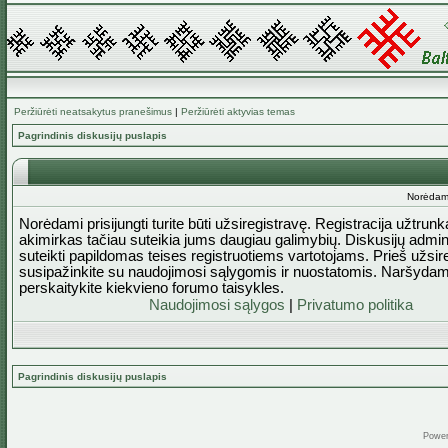
Peržiūrėti neatsakytus pranešimus
|
Peržiūrėti aktyvias temas
Pagrindinis diskusijų puslapis
Norėdami 
Norėdami prisijungti turite būti užsiregistravę. Registracija užtrun
akimirkas tačiau suteikia jums daugiau galimybių. Diskusijų admini
suteikti papildomas teises registruotiems vartotojams. Prieš užsi
susipažinkite su naudojimosi sąlygomis ir nuostatomis. Naršydam
perskaitykite kiekvieno forumo taisykles.
Naudojimosi sąlygos
|
Privatumo politika
Pagrindinis diskusijų puslapis
Powe