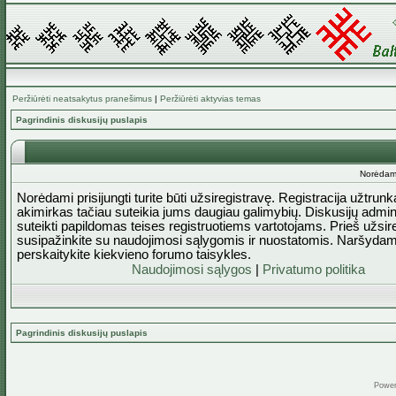
Peržiūrėti neatsakytus pranešimus
|
Peržiūrėti aktyvias temas
Pagrindinis diskusijų puslapis
Norėdami 
Norėdami prisijungti turite būti užsiregistravę. Registracija užtrun
akimirkas tačiau suteikia jums daugiau galimybių. Diskusijų admini
suteikti papildomas teises registruotiems vartotojams. Prieš užsi
susipažinkite su naudojimosi sąlygomis ir nuostatomis. Naršydam
perskaitykite kiekvieno forumo taisykles.
Naudojimosi sąlygos
|
Privatumo politika
Pagrindinis diskusijų puslapis
Powe