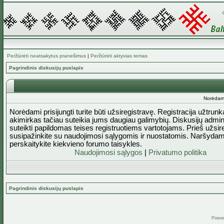
Peržiūrėti neatsakytus pranešimus
|
Peržiūrėti aktyvias temas
Pagrindinis diskusijų puslapis
Norėdami 
Norėdami prisijungti turite būti užsiregistravę. Registracija užtrun
akimirkas tačiau suteikia jums daugiau galimybių. Diskusijų admini
suteikti papildomas teises registruotiems vartotojams. Prieš užsi
susipažinkite su naudojimosi sąlygomis ir nuostatomis. Naršydam
perskaitykite kiekvieno forumo taisykles.
Naudojimosi sąlygos
|
Privatumo politika
Pagrindinis diskusijų puslapis
Powe