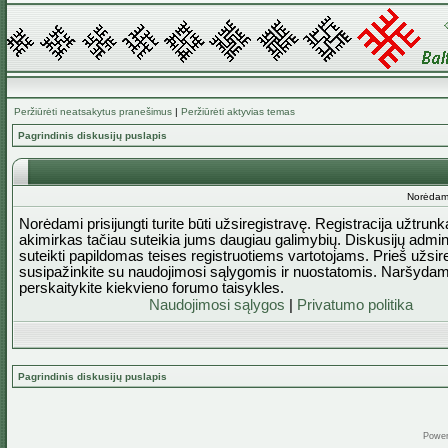
Peržiūrėti neatsakytus pranešimus
|
Peržiūrėti aktyvias temas
Pagrindinis diskusijų puslapis
Norėdami 
Norėdami prisijungti turite būti užsiregistravę. Registracija užtrun
akimirkas tačiau suteikia jums daugiau galimybių. Diskusijų admini
suteikti papildomas teises registruotiems vartotojams. Prieš užsi
susipažinkite su naudojimosi sąlygomis ir nuostatomis. Naršydam
perskaitykite kiekvieno forumo taisykles.
Naudojimosi sąlygos
|
Privatumo politika
Pagrindinis diskusijų puslapis
Powe