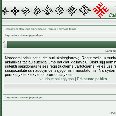
Peržiūrėti neatsakytus pranešimus
|
Peržiūrėti aktyvias temas
Pagrindinis diskusijų puslapis
Norėdami 
Norėdami prisijungti turite būti užsiregistravę. Registracija užtrun
akimirkas tačiau suteikia jums daugiau galimybių. Diskusijų admini
suteikti papildomas teises registruotiems vartotojams. Prieš užsi
susipažinkite su naudojimosi sąlygomis ir nuostatomis. Naršydam
perskaitykite kiekvieno forumo taisykles.
Naudojimosi sąlygos
|
Privatumo politika
Pagrindinis diskusijų puslapis
Powe