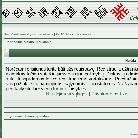
Peržiūrėti neatsakytus pranešimus
|
Peržiūrėti aktyvias temas
Pagrindinis diskusijų puslapis
Norėdami 
Norėdami prisijungti turite būti užsiregistravę. Registracija užtrun
akimirkas tačiau suteikia jums daugiau galimybių. Diskusijų admini
suteikti papildomas teises registruotiems vartotojams. Prieš užsi
susipažinkite su naudojimosi sąlygomis ir nuostatomis. Naršydam
perskaitykite kiekvieno forumo taisykles.
Naudojimosi sąlygos
|
Privatumo politika
Pagrindinis diskusijų puslapis
Powe