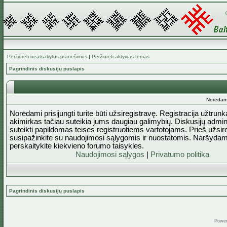
Peržiūrėti neatsakytus pranešimus
|
Peržiūrėti aktyvias temas
Pagrindinis diskusijų puslapis
Norėdami 
Norėdami prisijungti turite būti užsiregistravę. Registracija užtrun
akimirkas tačiau suteikia jums daugiau galimybių. Diskusijų admini
suteikti papildomas teises registruotiems vartotojams. Prieš užsi
susipažinkite su naudojimosi sąlygomis ir nuostatomis. Naršydam
perskaitykite kiekvieno forumo taisykles.
Naudojimosi sąlygos
|
Privatumo politika
Pagrindinis diskusijų puslapis
Powe