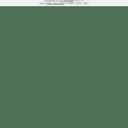
Designed by
STSoftware
for PTF.
Vertė
Vilius Šumskas
© 2003, 2005, 2007