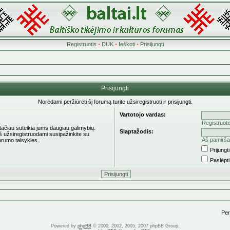
Registruotis
•
DUK
•
Ieškoti
•
Prisijungti
Prisijungti
Norėdami peržiūrėti šį forumą turite užsiregistruoti ir prisijungti.
Vartotojo vardas:
Registruoti
 tačiau suteikia jums daugiau galimybių.
Slaptažodis:
eš užsiregistruodami susipažinkite su
Aš pamirša
orumo taisykles.
Prijung
Paslėpt
Pere
Powered by
phpBB
© 2000, 2002, 2005, 2007 phpBB Group.