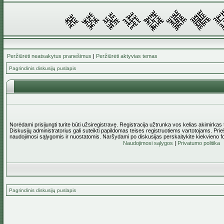
Peržiūrėti neatsakytus pranešimus
|
Peržiūrėti aktyvias temas
Pagrindinis diskusijų puslapis
Norėdami prisijungti turite būti užsiregistravę. Registracija užtrunka vos kelias akimirkas
Diskusijų administratorius gali suteikti papildomas teises registruotiems vartotojams. Pri
naudojimosi sąlygomis ir nuostatomis. Naršydami po diskusijas perskaitykite kiekvieno f
Naudojimosi sąlygos
|
Privatumo politika
Pagrindinis diskusijų puslapis