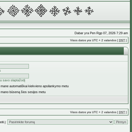
Dabar yra Pen Rgp 07, 2026 7:29 am
Visos datos yra UTC + 2 valandos [
DST
]
s
u savo slaptažodį
ti mane automatiškai kiekvieno apsilankymo metu
i mano būseną šios sesijos metu
Visos datos yra UTC + 2 valandos [
DST
]
iti į: