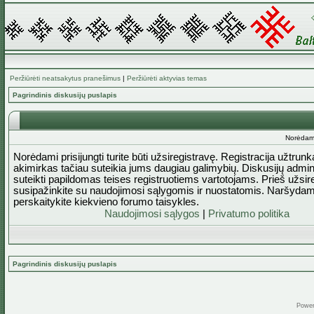
Peržiūrėti neatsakytus pranešimus
|
Peržiūrėti aktyvias temas
Pagrindinis diskusijų puslapis
Norėdami 
Norėdami prisijungti turite būti užsiregistravę. Registracija užtrun
akimirkas tačiau suteikia jums daugiau galimybių. Diskusijų admini
suteikti papildomas teises registruotiems vartotojams. Prieš užsi
susipažinkite su naudojimosi sąlygomis ir nuostatomis. Naršydam
perskaitykite kiekvieno forumo taisykles.
Naudojimosi sąlygos
|
Privatumo politika
Pagrindinis diskusijų puslapis
Powe