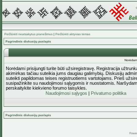
Peržiūrėti neatsakytus pranešimus
|
Peržiūrėti aktyvias temas
Pagrindinis diskusijų puslapis
Norėdami 
Norėdami prisijungti turite būti užsiregistravę. Registracija užtrun
akimirkas tačiau suteikia jums daugiau galimybių. Diskusijų admini
suteikti papildomas teises registruotiems vartotojams. Prieš užsi
susipažinkite su naudojimosi sąlygomis ir nuostatomis. Naršydam
perskaitykite kiekvieno forumo taisykles.
Naudojimosi sąlygos
|
Privatumo politika
Pagrindinis diskusijų puslapis
Powe