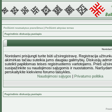
Peržiūrėti neatsakytus pranešimus
|
Peržiūrėti aktyvias temas
Pagrindinis diskusijų puslapis
Norėdami 
Norėdami prisijungti turite būti užsiregistravę. Registracija užtrun
akimirkas tačiau suteikia jums daugiau galimybių. Diskusijų admini
suteikti papildomas teises registruotiems vartotojams. Prieš užsi
susipažinkite su naudojimosi sąlygomis ir nuostatomis. Naršydam
perskaitykite kiekvieno forumo taisykles.
Naudojimosi sąlygos
|
Privatumo politika
Pagrindinis diskusijų puslapis
Powe