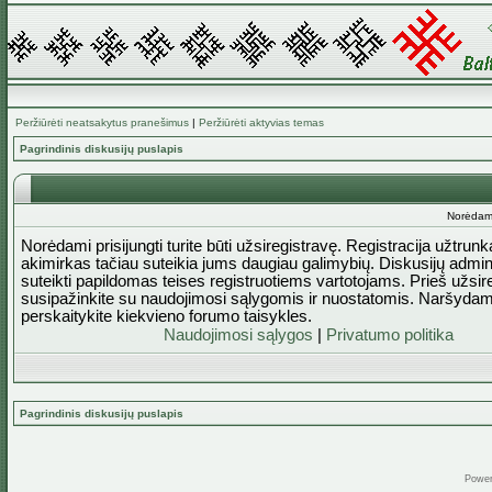
Peržiūrėti neatsakytus pranešimus
|
Peržiūrėti aktyvias temas
Pagrindinis diskusijų puslapis
Norėdami 
Norėdami prisijungti turite būti užsiregistravę. Registracija užtrun
akimirkas tačiau suteikia jums daugiau galimybių. Diskusijų admini
suteikti papildomas teises registruotiems vartotojams. Prieš užsi
susipažinkite su naudojimosi sąlygomis ir nuostatomis. Naršydam
perskaitykite kiekvieno forumo taisykles.
Naudojimosi sąlygos
|
Privatumo politika
Pagrindinis diskusijų puslapis
Powe