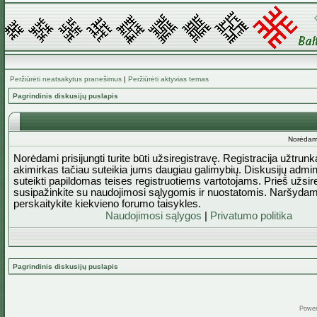
Peržiūrėti neatsakytus pranešimus
|
Peržiūrėti aktyvias temas
Pagrindinis diskusijų puslapis
Norėdami 
Norėdami prisijungti turite būti užsiregistravę. Registracija užtrun
akimirkas tačiau suteikia jums daugiau galimybių. Diskusijų admini
suteikti papildomas teises registruotiems vartotojams. Prieš užsi
susipažinkite su naudojimosi sąlygomis ir nuostatomis. Naršydam
perskaitykite kiekvieno forumo taisykles.
Naudojimosi sąlygos
|
Privatumo politika
Pagrindinis diskusijų puslapis
Powe