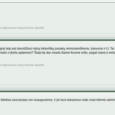
inė dalyvavimo mūsų forume taisyklė.
ygiai taip pat skundžiasi mūsų lietuviškų pasakų nehumaniškumu, baisumu ir t.t. Tai kai
rrašo ir įkelia aptarimui? Šiaip tai dar nearta šiame forume sritis, pagal mane ji v
inė dalyvavimo mūsų forume taisyklė.
 kitokias asociacijas nei suaugusiems, ir jie tuos baisumus mato visai kitomis akimis