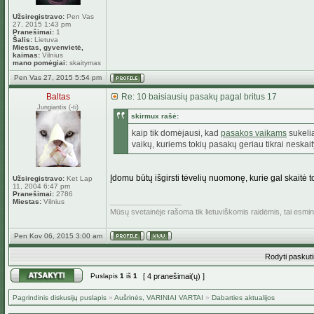
Užsiregistravo:
Pen Vas
27, 2015 1:43 pm
Pranešimai:
1
Šalis:
Lietuva
Miestas, gyvenvietė,
kaimas:
Vilnius
mano pomėgiai:
skaitymas
Pen Vas 27, 2015 5:54 pm
Baltas
Re: 10 baisiausių pasakų pagal britus 17
Jungiantis (-ti)
skirmux rašė:
kaip tik domėjausi, kad
pasakos vaikams
sukelia
vaikų, kuriems tokių pasakų geriau tikrai neskaityt
Įdomu būtų išgirsti tėvelių nuomonę, kurie gal skaitė t
Užsiregistravo:
Ket Lap
11, 2004 6:47 pm
Pranešimai:
2786
_________________
Miestas:
Vilnius
Mūsų svetainėje rašoma tik lietuviškomis raidėmis, tai esm
Pen Kov 06, 2015 3:00 am
Rodyti paskut
Puslapis
1
iš
1
[ 4 pranešimai(ų) ]
Pagrindinis diskusijų puslapis
»
Aušrinės, VARINIAI VARTAI
»
Dabarties aktualijos