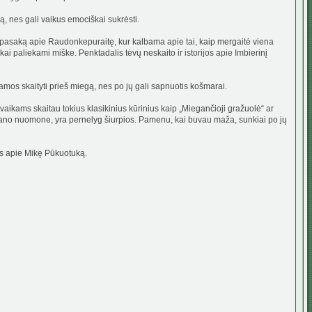
ą, nes gali vaikus emociškai sukrėsti.
s pasaką apie Raudonkepuraitę, kur kalbama apie tai, kaip mergaitė viena
i paliekami miške. Penktadalis tėvų neskaito ir istorijos apie Imbierinį
kamos skaityti prieš miegą, nes po jų gali sapnuotis košmarai.
aikams skaitau tokius klasikinius kūrinius kaip „Miegančioji gražuolė“ ar
, mano nuomone, yra pernelyg šiurpios. Pamenu, kai buvau maža, sunkiai po jų
as apie Mikę Pūkuotuką.