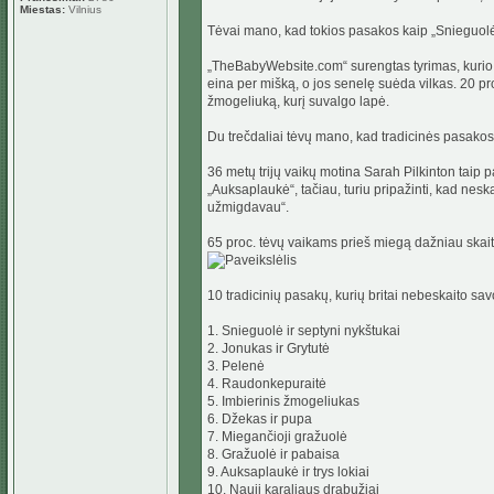
Miestas:
Vilnius
Tėvai mano, kad tokios pasakos kaip „Snieguolė i
„TheBabyWebsite.com“ surengtas tyrimas, kurio 
eina per mišką, o jos senelę suėda vilkas. 20 pr
žmogeliuką, kurį suvalgo lapė.
Du trečdaliai tėvų mano, kad tradicinės pasakos t
36 metų trijų vaikų motina Sarah Pilkinton taip
„Auksaplaukė“, tačiau, turiu pripažinti, kad ne
užmigdavau“.
65 proc. tėvų vaikams prieš miegą dažniau skait
10 tradicinių pasakų, kurių britai nebeskaito sa
1. Snieguolė ir septyni nykštukai
2. Jonukas ir Grytutė
3. Pelenė
4. Raudonkepuraitė
5. Imbierinis žmogeliukas
6. Džekas ir pupa
7. Miegančioji gražuolė
8. Gražuolė ir pabaisa
9. Auksaplaukė ir trys lokiai
10. Nauji karaliaus drabužiai