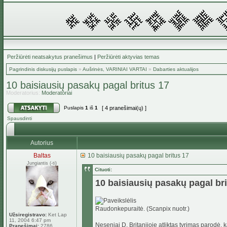
Peržiūrėti neatsakytus pranešimus
|
Peržiūrėti aktyvias temas
Pagrindinis diskusijų puslapis
»
Aušrinės, VARINIAI VARTAI
»
Dabarties aktualijos
10 baisiausių pasakų pagal britus 17
Moderatorius:
Moderatoriai
Puslapis
1
iš
1
[ 4 pranešimai(ų) ]
Spausdinti
Autorius
Baltas
10 baisiausių pasakų pagal britus 17
Jungiantis (-ti)
Cituoti:
10 baisiausių pasakų pagal bri
Raudonkepuraitė. (Scanpix nuotr.)
Užsiregistravo:
Ket Lap
11, 2004 6:47 pm
Neseniai D. Britanijoje atliktas tyrimas parodė, 
Pranešimai:
2786