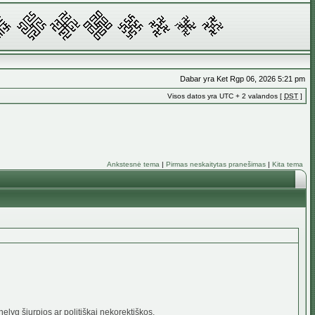
Dabar yra Ket Rgp 06, 2026 5:21 pm
Visos datos yra UTC + 2 valandos [
DST
]
Ankstesnė tema
|
Pirmas neskaitytas pranešimas
|
Kita tema
elyg šiurpios ar politiškai nekorektiškos.