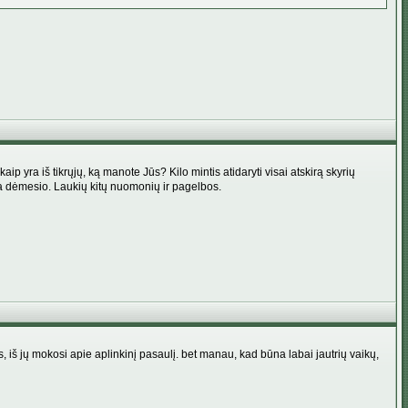
p yra iš tikrųjų, ką manote Jūs? Kilo mintis atidaryti visai atskirą skyrių
erta dėmesio. Laukių kitų nuomonių ir pagelbos.
, iš jų mokosi apie aplinkinį pasaulį. bet manau, kad būna labai jautrių vaikų,