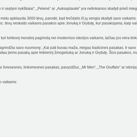
r septyni nykštukai“, „Pelenė“ ar „Auksaplaukė“ yra netinkamos skaityti prieš mieg
metu apklausta 3000 tėvų, parodė, kad trečdalis iš jų vengia skaityti savo vaikam
oc. tėvų neskaito vaikams pasakos apie Jonuką ir Grytutę, kur pasakojama, kaip vaika
uri tvirtesnį moralinį pagrindą nei modernios istorijos vaikams, tačiau jos nėra tin
 pagrindžia savo nuomonę: „Kai pati buvau maža, mėgau tradicines pasakas. Ir savo v
skaitau jiems pasakų apie Imbierinį žmogeliuką ar Jonuką ir Grytutę. Šios pasakos
o šviesesnes, linksmesnes pasakas, pavyzdžiui, „Mr Men“, „The Gruffalo“ ar istorij
vo vaikams: