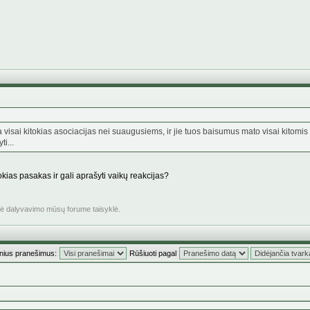
 visai kitokias asociacijas nei suaugusiems, ir jie tuos baisumus mato visai kitomis 
i...
okias pasakas ir gali aprašyti vaikų reakcijas?
inė dalyvavimo mūsų forume taisyklė.
inius pranešimus:
Rūšiuoti pagal