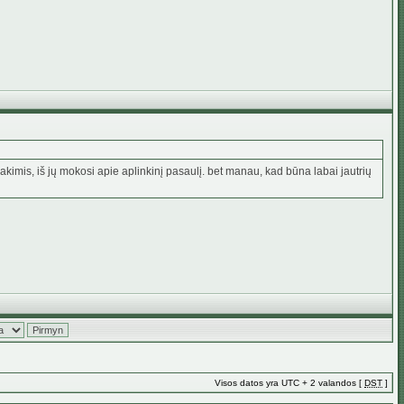
akimis, iš jų mokosi apie aplinkinį pasaulį. bet manau, kad būna labai jautrių
Visos datos yra UTC + 2 valandos [
DST
]