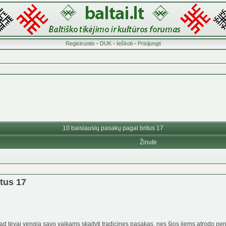
Registruotis
•
DUK
•
Ieškoti
•
Prisijungti
10 baisiausių pasakų pagal britus 17
Žinutė
tus 17
kad tėvai vengia savo vaikams skaityti tradicines pasakas, nes šios jiems atrodo pern