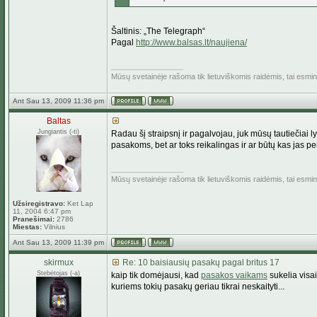
Šaltinis: „The Telegraph“
Pagal
http://www.balsas.lt/naujiena/
_________________
Mūsų svetainėje rašoma tik lietuviškomis raidėmis, tai esm
Ant Sau 13, 2009 11:36 pm
Baltas
Jungiantis (-ti)
Radau šį straipsnį ir pagalvojau, juk mūsų tautiečiai l
pasakoms, bet ar toks reikalingas ir ar būtų kas jas pe
_________________
Mūsų svetainėje rašoma tik lietuviškomis raidėmis, tai esm
Užsiregistravo:
Ket Lap
11, 2004 6:47 pm
Pranešimai:
2786
Miestas:
Vilnius
Ant Sau 13, 2009 11:39 pm
skirmux
Re: 10 baisiausių pasakų pagal britus 17
Stebėtojas (-a)
kaip tik domėjausi, kad
pasakos vaikams
sukelia visai
kuriems tokių pasakų geriau tikrai neskaityti...