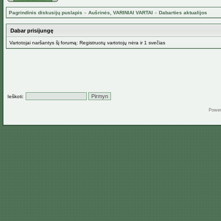
Pagrindinis diskusijų puslapis
»
Aušrinės, VARINIAI VARTAI
»
Dabarties aktualijos
Dabar prisijungę
Vartotojai naršantys šį forumą: Registruotų vartotojų nėra ir 1 svečias
Ieškoti:
Powe