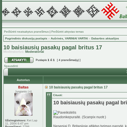
Peržiūrėti neatsakytus pranešimus
|
Peržiūrėti aktyvias temas
Pagrindinis diskusijų puslapis
»
Aušrinės, VARINIAI VARTAI
»
Dabarties aktualijos
10 baisiausių pasakų pagal britus 17
Moderatorius:
Moderatoriai
Puslapis
1
iš
1
[ 4 pranešimai(ų) ]
Spausdinti
Autorius
Baltas
10 baisiausių pasakų pagal britus 17
Jungiantis (-ti)
Cituoti:
10 baisiausių pasakų pagal bri
Raudonkepuraitė. (Scanpix nuotr.)
Užsiregistravo:
Ket Lap
11, 2004 6:47 pm
Neseniai D. Britanijoje atliktas tyrimas parodė, 
Pranešimai:
2786