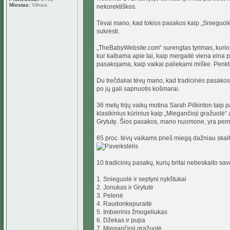
Miestas:
Vilnius
nekorektiškos.
Tėvai mano, kad tokios pasakos kaip „Snieguolė 
sukrėsti.
„TheBabyWebsite.com“ surengtas tyrimas, kurio 
kur kalbama apie tai, kaip mergaitė viena eina p
pasakojama, kaip vaikai paliekami miške. Penktad
Du trečdaliai tėvų mano, kad tradicinės pasakos t
po jų gali sapnuotis košmarai.
36 metų trijų vaikų motina Sarah Pilkinton taip
klasikinius kūrinius kaip „Miegančioji gražuolė“
Grytutę. Šios pasakos, mano nuomone, yra pern
65 proc. tėvų vaikams prieš miegą dažniau skait
10 tradicinių pasakų, kurių britai nebeskaito sa
1. Snieguolė ir septyni nykštukai
2. Jonukas ir Grytutė
3. Pelenė
4. Raudonkepuraitė
5. Imbierinis žmogeliukas
6. Džekas ir pupa
7. Miegančioji gražuolė