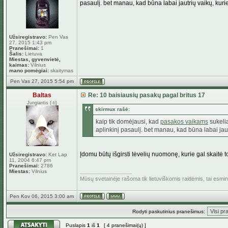
pasaulį. bet manau, kad būna labai jautrių vaikų, kurie
Užsiregistravo:
Pen Vas
27, 2015 1:43 pm
Pranešimai:
1
Šalis:
Lietuva
Miestas, gyvenvietė,
kaimas:
Vilnius
mano pomėgiai:
skaitymas
Pen Vas 27, 2015 5:54 pm
Baltas
Re: 10 baisiausių pasakų pagal britus 17
Jungiantis (-ti)
skirmux rašė:
kaip tik domėjausi, kad
pasakos vaikams
sukelia
aplinkinį pasaulį. bet manau, kad būna labai jautr
Įdomu būtų išgirsti tėvelių nuomonę, kurie gal skaitė t
Užsiregistravo:
Ket Lap
11, 2004 6:47 pm
Pranešimai:
2786
_________________
Miestas:
Vilnius
Mūsų svetainėje rašoma tik lietuviškomis raidėmis, tai esm
Pen Kov 06, 2015 3:00 am
Rodyti paskutinius pranešimus:
Puslapis
1
iš
1
[ 4 pranešimai(ų) ]