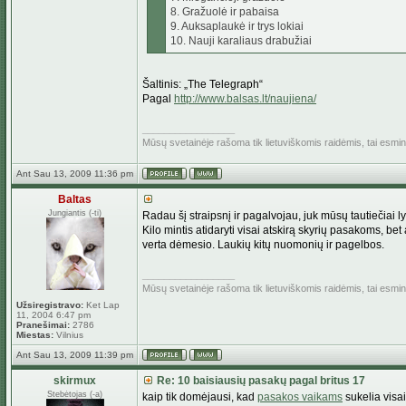
8. Gražuolė ir pabaisa
9. Auksaplaukė ir trys lokiai
10. Nauji karaliaus drabužiai
Šaltinis: „The Telegraph“
Pagal
http://www.balsas.lt/naujiena/
_________________
Mūsų svetainėje rašoma tik lietuviškomis raidėmis, tai esm
Ant Sau 13, 2009 11:36 pm
Baltas
Jungiantis (-ti)
Radau šį straipsnį ir pagalvojau, juk mūsų tautiečiai 
Kilo mintis atidaryti visai atskirą skyrių pasakoms, bet
verta dėmesio. Laukių kitų nuomonių ir pagelbos.
_________________
Mūsų svetainėje rašoma tik lietuviškomis raidėmis, tai esm
Užsiregistravo:
Ket Lap
11, 2004 6:47 pm
Pranešimai:
2786
Miestas:
Vilnius
Ant Sau 13, 2009 11:39 pm
skirmux
Re: 10 baisiausių pasakų pagal britus 17
Stebėtojas (-a)
kaip tik domėjausi, kad
pasakos vaikams
sukelia visai