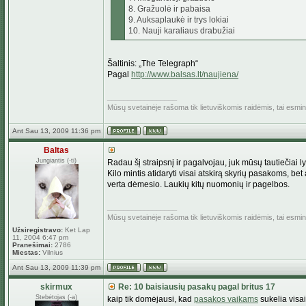
8. Gražuolė ir pabaisa
9. Auksaplaukė ir trys lokiai
10. Nauji karaliaus drabužiai
Šaltinis: „The Telegraph“
Pagal
http://www.balsas.lt/naujiena/
_________________
Mūsų svetainėje rašoma tik lietuviškomis raidėmis, tai esm
Ant Sau 13, 2009 11:36 pm
Baltas
Jungiantis (-ti)
Radau šį straipsnį ir pagalvojau, juk mūsų tautiečiai 
Kilo mintis atidaryti visai atskirą skyrių pasakoms, bet
verta dėmesio. Laukių kitų nuomonių ir pagelbos.
_________________
Mūsų svetainėje rašoma tik lietuviškomis raidėmis, tai esm
Užsiregistravo:
Ket Lap
11, 2004 6:47 pm
Pranešimai:
2786
Miestas:
Vilnius
Ant Sau 13, 2009 11:39 pm
skirmux
Re: 10 baisiausių pasakų pagal britus 17
Stebėtojas (-a)
kaip tik domėjausi, kad
pasakos vaikams
sukelia visai