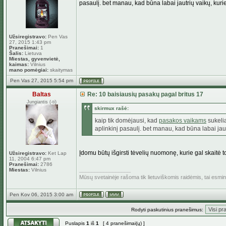
pasaulį. bet manau, kad būna labai jautrių vaikų, kurie
Užsiregistravo:
Pen Vas
27, 2015 1:43 pm
Pranešimai:
1
Šalis:
Lietuva
Miestas, gyvenvietė,
kaimas:
Vilnius
mano pomėgiai:
skaitymas
Pen Vas 27, 2015 5:54 pm
Baltas
Re: 10 baisiausių pasakų pagal britus 17
Jungiantis (-ti)
skirmux rašė:
kaip tik domėjausi, kad
pasakos vaikams
sukelia
aplinkinį pasaulį. bet manau, kad būna labai jautr
Įdomu būtų išgirsti tėvelių nuomonę, kurie gal skaitė t
Užsiregistravo:
Ket Lap
11, 2004 6:47 pm
Pranešimai:
2786
_________________
Miestas:
Vilnius
Mūsų svetainėje rašoma tik lietuviškomis raidėmis, tai esm
Pen Kov 06, 2015 3:00 am
Rodyti paskutinius pranešimus:
Puslapis
1
iš
1
[ 4 pranešimai(ų) ]