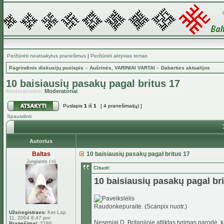
Peržiūrėti neatsakytus pranešimus
|
Peržiūrėti aktyvias temas
Pagrindinis diskusijų puslapis
»
Aušrinės, VARINIAI VARTAI
»
Dabarties aktualijos
10 baisiausių pasakų pagal britus 17
Moderatorius:
Moderatoriai
Puslapis
1
iš
1
[ 4 pranešimai(ų) ]
Spausdinti
Autorius
Baltas
10 baisiausių pasakų pagal britus 17
Jungiantis (-ti)
Cituoti:
10 baisiausių pasakų pagal bri
Raudonkepuraitė. (Scanpix nuotr.)
Užsiregistravo:
Ket Lap
11, 2004 6:47 pm
Neseniai D. Britanijoje atliktas tyrimas parodė, 
Pranešimai:
2786