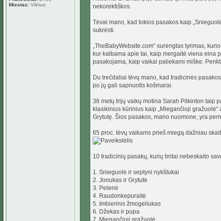
Miestas:
Vilnius
nekorektiškos.
Tėvai mano, kad tokios pasakos kaip „Snieguolė 
sukrėsti.
„TheBabyWebsite.com“ surengtas tyrimas, kurio 
kur kalbama apie tai, kaip mergaitė viena eina p
pasakojama, kaip vaikai paliekami miške. Penktad
Du trečdaliai tėvų mano, kad tradicinės pasakos t
po jų gali sapnuotis košmarai.
36 metų trijų vaikų motina Sarah Pilkinton taip
klasikinius kūrinius kaip „Miegančioji gražuolė“
Grytutę. Šios pasakos, mano nuomone, yra pern
65 proc. tėvų vaikams prieš miegą dažniau skait
10 tradicinių pasakų, kurių britai nebeskaito sa
1. Snieguolė ir septyni nykštukai
2. Jonukas ir Grytutė
3. Pelenė
4. Raudonkepuraitė
5. Imbierinis žmogeliukas
6. Džekas ir pupa
7. Miegančioji gražuolė