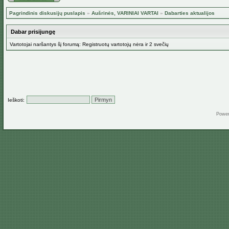
Pagrindinis diskusijų puslapis
»
Aušrinės, VARINIAI VARTAI
»
Dabarties aktualijos
Dabar prisijungę
Vartotojai naršantys šį forumą: Registruotų vartotojų nėra ir 2 svečių
Ieškoti:
Powe