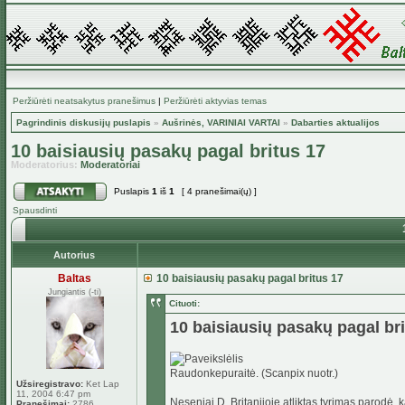
Peržiūrėti neatsakytus pranešimus
|
Peržiūrėti aktyvias temas
Pagrindinis diskusijų puslapis
»
Aušrinės, VARINIAI VARTAI
»
Dabarties aktualijos
10 baisiausių pasakų pagal britus 17
Moderatorius:
Moderatoriai
Puslapis
1
iš
1
[ 4 pranešimai(ų) ]
Spausdinti
Autorius
Baltas
10 baisiausių pasakų pagal britus 17
Jungiantis (-ti)
Cituoti:
10 baisiausių pasakų pagal bri
Raudonkepuraitė. (Scanpix nuotr.)
Užsiregistravo:
Ket Lap
11, 2004 6:47 pm
Neseniai D. Britanijoje atliktas tyrimas parodė, 
Pranešimai:
2786