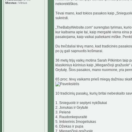
Miestas:
Vilnius
nekorektiškos.
Tėvai mano, kad tokios pasakos kaip „Snieguolė 
sukrėsti.
„TheBabyWebsite.com“ surengtas tyrimas, kurio 
kur kalbama apie tai, kaip mergaitė viena eina p
pasakojama, kaip vaikai paliekami miške. Penktad
Du trečdaliai tėvų mano, kad tradicinės pasakos t
po jų gali sapnuotis košmarai.
36 metų trijų vaikų motina Sarah Pilkinton taip
klasikinius kūrinius kaip „Miegančioji gražuolė“
Grytutę. Šios pasakos, mano nuomone, yra pern
65 proc. tėvų vaikams prieš miegą dažniau skait
10 tradicinių pasakų, kurių britai nebeskaito sa
1. Snieguolė ir septyni nykštukai
2. Jonukas ir Grytutė
3. Pelenė
4. Raudonkepuraitė
5. Imbierinis žmogeliukas
6. Džekas ir pupa
7. Miegančioji gražuolė