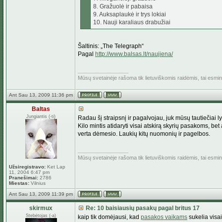
8. Gražuolė ir pabaisa
9. Auksaplaukė ir trys lokiai
10. Nauji karaliaus drabužiai
Šaltinis: „The Telegraph“
Pagal
http://www.balsas.lt/naujiena/
_________________
Mūsų svetainėje rašoma tik lietuviškomis raidėmis, tai esm
Ant Sau 13, 2009 11:36 pm
Baltas
Jungiantis (-ti)
Radau šį straipsnį ir pagalvojau, juk mūsų tautiečiai 
Kilo mintis atidaryti visai atskirą skyrių pasakoms, bet
verta dėmesio. Laukių kitų nuomonių ir pagelbos.
_________________
Mūsų svetainėje rašoma tik lietuviškomis raidėmis, tai esm
Užsiregistravo:
Ket Lap
11, 2004 6:47 pm
Pranešimai:
2786
Miestas:
Vilnius
Ant Sau 13, 2009 11:39 pm
skirmux
Re: 10 baisiausių pasakų pagal britus 17
Stebėtojas (-a)
kaip tik domėjausi, kad
pasakos vaikams
sukelia visai