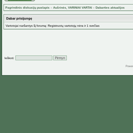
Pagrindinis diskusijų puslapis
»
Aušrinės, VARINIAI VARTAI
»
Dabarties aktualijos
Dabar prisijungę
Vartotojai naršantys šį forumą: Registruotų vartotojų nėra ir 1 svečias
Ieškoti:
Powe