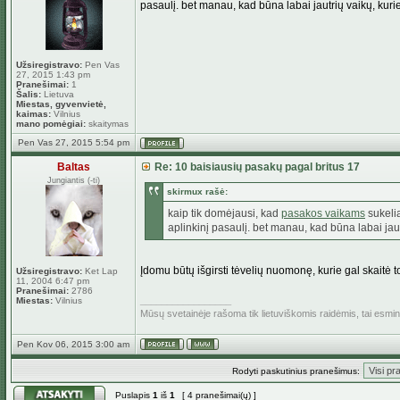
pasaulį. bet manau, kad būna labai jautrių vaikų, kurie
Užsiregistravo:
Pen Vas
27, 2015 1:43 pm
Pranešimai:
1
Šalis:
Lietuva
Miestas, gyvenvietė,
kaimas:
Vilnius
mano pomėgiai:
skaitymas
Pen Vas 27, 2015 5:54 pm
Baltas
Re: 10 baisiausių pasakų pagal britus 17
Jungiantis (-ti)
skirmux rašė:
kaip tik domėjausi, kad
pasakos vaikams
sukelia
aplinkinį pasaulį. bet manau, kad būna labai jautr
Įdomu būtų išgirsti tėvelių nuomonę, kurie gal skaitė t
Užsiregistravo:
Ket Lap
11, 2004 6:47 pm
Pranešimai:
2786
_________________
Miestas:
Vilnius
Mūsų svetainėje rašoma tik lietuviškomis raidėmis, tai esm
Pen Kov 06, 2015 3:00 am
Rodyti paskutinius pranešimus:
Puslapis
1
iš
1
[ 4 pranešimai(ų) ]