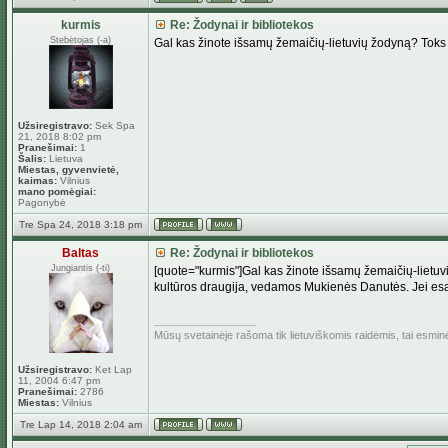
kurmis
Re: Žodynai ir bibliotekos
Stebėtojas (-a)
Gal kas žinote išsamų žemaičių-lietuvių žodyną? Toks 
Užsiregistravo:
Sek Spa
21, 2018 8:02 pm
Pranešimai:
1
Šalis:
Lietuva
Miestas, gyvenvietė,
kaimas:
Vilnius
mano pomėgiai:
Pagonybė
Tre Spa 24, 2018 3:18 pm
Baltas
Re: Žodynai ir bibliotekos
Jungiantis (-ti)
[quote="kurmis"]Gal kas žinote išsamų žemaičių-lietuv
kultūros draugija, vedamos Mukienės Danutės. Jei esat
_________________
Mūsų svetainėje rašoma tik lietuviškomis raidėmis, tai esmi
Užsiregistravo:
Ket Lap
11, 2004 6:47 pm
Pranešimai:
2786
Miestas:
Vilnius
Tre Lap 14, 2018 2:04 am