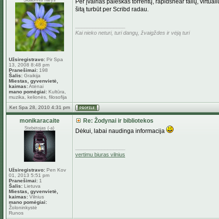
Sidabrinis narys
Per įvairias paieškas torrentų, rapidshear failų, virtualių
šitą turbūt per Scribd radau.
_________________
Kai nieko neturi, turi dangų, žvaigždes ir vėją turi
Užsiregistravo:
Pir Spa
13, 2008 8:48 pm
Pranešimai:
198
Šalis:
Graikija
Miestas, gyvenvietė,
kaimas:
Atėnai
mano pomėgiai:
Kultūra,
muzika, kelionės, filosofija
Ket Spa 28, 2010 4:31 pm
monikaracaite
Re: Žodynai ir bibliotekos
Stebėtojas (-a)
Dėkui, labai naudinga informacija
_________________
vertimu biuras vilnius
Užsiregistravo:
Pen Kov
01, 2013 5:51 pm
Pranešimai:
1
Šalis:
Lietuva
Miestas, gyvenvietė,
kaimas:
Vilnius
mano pomėgiai:
Žoloninkystė
Runos