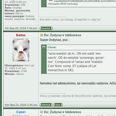
21206305-A-Handbook-of-Germanic-Etymology.p
13, 2008 8:48 pm
Atsisiųsta 8644 kartus(ų)
Pranešimai:
198
Šalis:
Graikija
Miestas, gyvenvietė,
kaimas:
Atėnai
_________________
mano pomėgiai:
Kultūra,
muzika, kelionės, filosofija
Kai nieko neturi, turi dangų, žvaigždes ir vėją turi
Tre Spa 20, 2010 7:44 pm
Baltas
Re: Žodynai ir bibliotekos
Jungiantis (-ti)
Super žodynas, pvz.:
Cituoti:
*aina-waldòn sb.m.: ON ein-valdi ‘mo-
narch’, OE án-wealda ‘sovereign, gover-
nor’. Compound of *ainaz and *waldòn.
Užsiregistravo:
Ket Lap
Carr Nom. comp. 87 (calque of Lat
11, 2004 6:47 pm
monarchus in OE).
Pranešimai:
2786
Miestas:
Vilnius
Nereikia net atlietuvinimo, tai vienvaldis valdonis. Ačiū,
_________________
Mūsų svetainėje rašoma tik lietuviškomis raidėmis, tai esmi
Ket Spa 21, 2010 1:34 am
Catori
Re: Žodynai ir bibliotekos