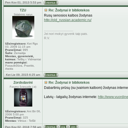
Pen Kov 01, 2013 5:53 pm
TZU
Re: Žodynai ir bibliotekos
Sidabrinis narys
Rusų senosios kalbos žodynas
http://old_russian.academic.ru/
_________________
Jei nori mokyt gyvenk taip pats.
R.V.
Užsiregistravo:
Ket Rgs
03, 2009 11:15 am
Pranešimai:
995
Šalis:
Žemaitija
Miestas, gyvenvietė,
kaimas:
Telšių r. Vidmantai
mano pomėgiai:
Pasaulėžiūra, Praeitis,
Ateitis
Ket Lie 09, 2015 6:25 am
Zordsdavini
Re: Žodynai ir bibliotekos
Forumo šviesuolis (-ė)
Dabartinių prūsų (su įvairiom kalbom) žodynas interne
Latvių - latgalių žodynas internete:
http://www.vuordine
Užsiregistravo:
Ant Bir 06,
2006 5:00 pm
Pranešimai:
325
Miestas:
Vilnius - Telšē
Pen Kov 02, 2018 7:56 am