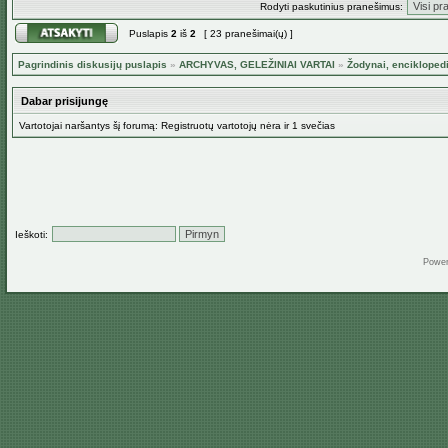
Rodyti paskutinius pranešimus:
Puslapis
2
iš
2
[ 23 pranešimai(ų) ]
Pagrindinis diskusijų puslapis
»
ARCHYVAS, GELEŽINIAI VARTAI
»
Žodynai, encikloped
Dabar prisijungę
Vartotojai naršantys šį forumą: Registruotų vartotojų nėra ir 1 svečias
Ieškoti:
Powe