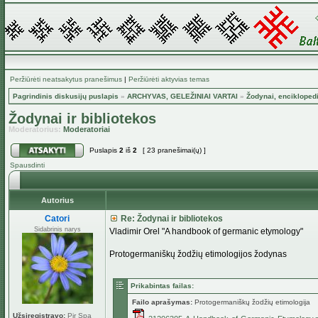
Peržiūrėti neatsakytus pranešimus
|
Peržiūrėti aktyvias temas
Pagrindinis diskusijų puslapis
»
ARCHYVAS, GELEŽINIAI VARTAI
»
Žodynai, encikloped
Žodynai ir bibliotekos
Moderatorius:
Moderatoriai
Puslapis
2
iš
2
[ 23 pranešimai(ų) ]
Spausdinti
Autorius
Catori
Re: Žodynai ir bibliotekos
Sidabrinis narys
Vladimir Orel "A handbook of germanic etymology"
Protogermaniškų žodžių etimologijos žodynas
Prikabintas failas:
Failo aprašymas:
Protogermaniškų žodžių etimologija
Užsiregistravo:
Pir Spa