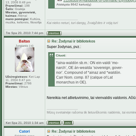
21206305-A-Handbook-of-Germanic-Etymology.p
13, 2008 8:48 pm
Atsisiųsta 8642 kartus(ų)
Pranešimai:
198
Šalis:
Graikija
Miestas, gyvenvietė,
kaimas:
Atėnai
_________________
mano pomėgiai:
Kultūra,
muzika, kelionės, filosofija
Kai nieko neturi, turi dangų, žvaigždes ir vėją turi
Tre Spa 20, 2010 7:44 pm
Baltas
Re: Žodynai ir bibliotekos
Jungiantis (-ti)
Super žodynas, pvz.:
Cituoti:
*aina-waldòn sb.m.: ON ein-valdi ‘mo-
narch’, OE án-wealda ‘sovereign, gover-
nor’. Compound of *ainaz and *waldòn.
Užsiregistravo:
Ket Lap
Carr Nom. comp. 87 (calque of Lat
11, 2004 6:47 pm
monarchus in OE).
Pranešimai:
2786
Miestas:
Vilnius
Nereikia net atlietuvinimo, tai vienvaldis valdonis. Ačiū,
_________________
Mūsų svetainėje rašoma tik lietuviškomis raidėmis, tai esmi
Ket Spa 21, 2010 1:34 am
Catori
Re: Žodynai ir bibliotekos