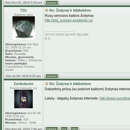
Pen Kov 01, 2013 5:53 pm
TZU
Re: Žodynai ir bibliotekos
Sidabrinis narys
Rusų senosios kalbos žodynas
http://old_russian.academic.ru/
_________________
Jei nori mokyt gyvenk taip pats.
R.V.
Užsiregistravo:
Ket Rgs
03, 2009 11:15 am
Pranešimai:
995
Šalis:
Žemaitija
Miestas, gyvenvietė,
kaimas:
Telšių r. Vidmantai
mano pomėgiai:
Pasaulėžiūra, Praeitis,
Ateitis
Ket Lie 09, 2015 6:25 am
Zordsdavini
Re: Žodynai ir bibliotekos
Forumo šviesuolis (-ė)
Dabartinių prūsų (su įvairiom kalbom) žodynas interne
Latvių - latgalių žodynas internete:
http://www.vuordine
Užsiregistravo:
Ant Bir 06,
2006 5:00 pm
Pranešimai:
325
Miestas:
Vilnius - Telšē
Pen Kov 02, 2018 7:56 am