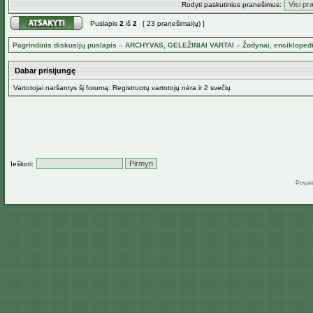
Rodyti paskutinius pranešimus:
Puslapis
2
iš
2
[ 23 pranešimai(ų) ]
Pagrindinis diskusijų puslapis
»
ARCHYVAS, GELEŽINIAI VARTAI
»
Žodynai, encikloped
Dabar prisijungę
Vartotojai naršantys šį forumą: Registruotų vartotojų nėra ir 2 svečių
Ieškoti:
Powe