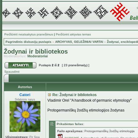
Peržiūrėti neatsakytus pranešimus
|
Peržiūrėti aktyvias temas
Pagrindinis diskusijų puslapis
»
ARCHYVAS, GELEŽINIAI VARTAI
»
Žodynai, encikloped
Žodynai ir bibliotekos
Moderatorius:
Moderatoriai
Puslapis
2
iš
2
[ 23 pranešimai(ų) ]
Spausdinti
Autorius
Catori
Re: Žodynai ir bibliotekos
Sidabrinis narys
Vladimir Orel "A handbook of germanic etymology"
Protogermaniškų žodžių etimologijos žodynas
Prikabintas failas:
Failo aprašymas:
Protogermaniškų žodžių etimologija
Užsiregistravo:
Pir Spa