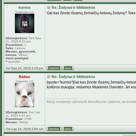
kurmis
Re: Žodynai ir bibliotekos
Stebėtojas (-a)
Gal kas žinote išsamų žemaičių-lietuvių žodyną? Toks 
Užsiregistravo:
Sek Spa
21, 2018 8:02 pm
Pranešimai:
1
Šalis:
Lietuva
Miestas, gyvenvietė,
kaimas:
Vilnius
mano pomėgiai:
Pagonybė
Tre Spa 24, 2018 3:18 pm
Baltas
Re: Žodynai ir bibliotekos
Jungiantis (-ti)
[quote="kurmis"]Gal kas žinote išsamų žemaičių-lietuv
kultūros draugija, vedamos Mukienės Danutės. Jei esat
_________________
Mūsų svetainėje rašoma tik lietuviškomis raidėmis, tai esmi
Užsiregistravo:
Ket Lap
11, 2004 6:47 pm
Pranešimai:
2786
Miestas:
Vilnius
Tre Lap 14, 2018 2:04 am