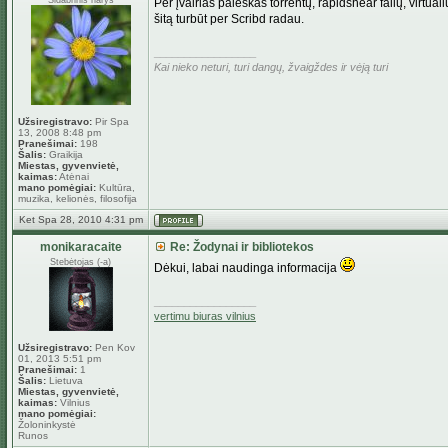
Sidabrinis narys
Per įvairias paieškas torrentų, rapidshear failų, virtualių
šitą turbūt per Scribd radau.
_________________
Kai nieko neturi, turi dangų, žvaigždes ir vėją turi
Užsiregistravo:
Pir Spa
13, 2008 8:48 pm
Pranešimai:
198
Šalis:
Graikija
Miestas, gyvenvietė,
kaimas:
Atėnai
mano pomėgiai:
Kultūra,
muzika, kelionės, filosofija
Ket Spa 28, 2010 4:31 pm
monikaracaite
Re: Žodynai ir bibliotekos
Stebėtojas (-a)
Dėkui, labai naudinga informacija
_________________
vertimu biuras vilnius
Užsiregistravo:
Pen Kov
01, 2013 5:51 pm
Pranešimai:
1
Šalis:
Lietuva
Miestas, gyvenvietė,
kaimas:
Vilnius
mano pomėgiai:
Žoloninkystė
Runos