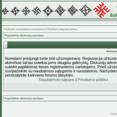
Peržiūrėti neatsakytus pranešimus
|
Peržiūrėti aktyvias temas
Pagrindinis diskusijų puslapis
Norėdami 
Norėdami prisijungti turite būti užsiregistravę. Registracija užtrun
akimirkas tačiau suteikia jums daugiau galimybių. Diskusijų admini
suteikti papildomas teises registruotiems vartotojams. Prieš užsi
susipažinkite su naudojimosi sąlygomis ir nuostatomis. Naršydam
perskaitykite kiekvieno forumo taisykles.
Naudojimosi sąlygos
|
Privatumo politika
Pagrindinis diskusijų puslapis
Powe