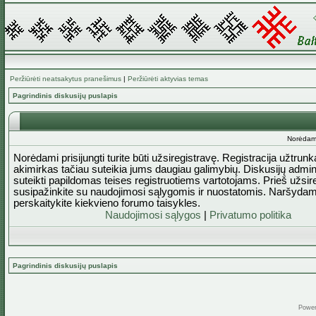
Peržiūrėti neatsakytus pranešimus
|
Peržiūrėti aktyvias temas
Pagrindinis diskusijų puslapis
Norėdami 
Norėdami prisijungti turite būti užsiregistravę. Registracija užtrun
akimirkas tačiau suteikia jums daugiau galimybių. Diskusijų admini
suteikti papildomas teises registruotiems vartotojams. Prieš užsi
susipažinkite su naudojimosi sąlygomis ir nuostatomis. Naršydam
perskaitykite kiekvieno forumo taisykles.
Naudojimosi sąlygos
|
Privatumo politika
Pagrindinis diskusijų puslapis
Powe