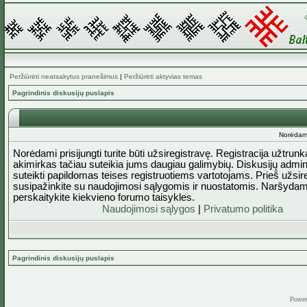
Peržiūrėti neatsakytus pranešimus
|
Peržiūrėti aktyvias temas
Pagrindinis diskusijų puslapis
Norėdami 
Norėdami prisijungti turite būti užsiregistravę. Registracija užtrun
akimirkas tačiau suteikia jums daugiau galimybių. Diskusijų admini
suteikti papildomas teises registruotiems vartotojams. Prieš užsi
susipažinkite su naudojimosi sąlygomis ir nuostatomis. Naršydam
perskaitykite kiekvieno forumo taisykles.
Naudojimosi sąlygos
|
Privatumo politika
Pagrindinis diskusijų puslapis
Powe