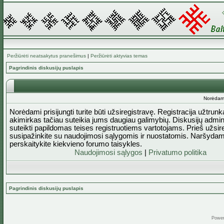
Peržiūrėti neatsakytus pranešimus
|
Peržiūrėti aktyvias temas
Pagrindinis diskusijų puslapis
Norėdami 
Norėdami prisijungti turite būti užsiregistravę. Registracija užtrun
akimirkas tačiau suteikia jums daugiau galimybių. Diskusijų admini
suteikti papildomas teises registruotiems vartotojams. Prieš užsi
susipažinkite su naudojimosi sąlygomis ir nuostatomis. Naršydam
perskaitykite kiekvieno forumo taisykles.
Naudojimosi sąlygos
|
Privatumo politika
Pagrindinis diskusijų puslapis
Powe