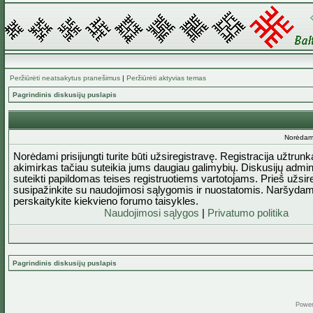
Peržiūrėti neatsakytus pranešimus
|
Peržiūrėti aktyvias temas
Pagrindinis diskusijų puslapis
Norėdami 
Norėdami prisijungti turite būti užsiregistravę. Registracija užtrun
akimirkas tačiau suteikia jums daugiau galimybių. Diskusijų admini
suteikti papildomas teises registruotiems vartotojams. Prieš užsi
susipažinkite su naudojimosi sąlygomis ir nuostatomis. Naršydam
perskaitykite kiekvieno forumo taisykles.
Naudojimosi sąlygos
|
Privatumo politika
Pagrindinis diskusijų puslapis
Powe