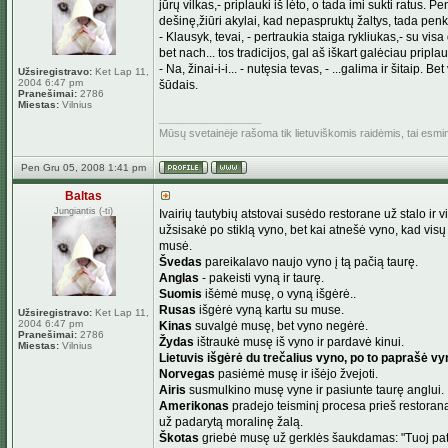
jūrų vilkas,- priplauki iš lėto, o tada imi sukti ratus. Pe
dešinę,žiūri akylai, kad nepaspruktų žaltys, tada penkis
- Klausyk, tevai, - pertraukia staiga rykliukas,- su vi
bet nach... tos tradicijos, gal aš iškart galėciau priplauk
- Na, žinai-i-i... - nutęsia tevas, - ...galima ir šitaip. Be
Užsiregistravo:
Ket Lap 11,
2004 6:47 pm
šūdais.
Pranešimai:
2786
Miestas:
Vilnius
_________________
Mūsų svetainėje rašoma tik lietuviškomis raidėmis, tai esm
Pen Gru 05, 2008 1:41 pm
Baltas
Jungiantis (-ti)
Ivairių tautybių atstovai susėdo restorane už stalo ir vi
užsisakė po stiklą vyno, bet kai atnešė vyno, kad visų
musė.
Švedas
pareikalavo naujo vyno į tą pačią taurę.
Anglas
- pakeisti vyną ir taurę.
Suomis
išėmė musę, o vyną išgėrė..
Rusas
išgėrė vyną kartu su muse.
Užsiregistravo:
Ket Lap 11,
2004 6:47 pm
Kinas
suvalgė musę, bet vyno negėrė.
Pranešimai:
2786
Žydas
ištraukė musę iš vyno ir pardavė kinui.
Miestas:
Vilnius
Lietuvis išgėrė du trečalius vyno, po to paprašė vy
Norvegas
pasiėmė musę ir išėjo žvejoti.
Airis
susmulkino musę vyne ir pasiunte taurę anglui.
Amerikonas
pradejo teisminį procesa prieš restoraną
už padarytą moralinę žalą.
Škotas
griebė musę už gerklės šaukdamas: "Tuoj pat 