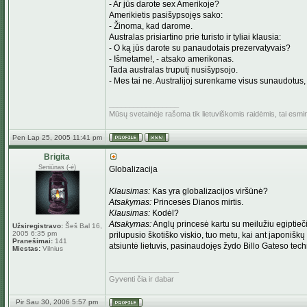
- Ar jūs darote sex Amerikoje?
Amerikietis pasišypsojęs sako:
- Žinoma, kad darome.
Australas prisiartino prie turisto ir tyliai klausia:
- O ką jūs darote su panaudotais prezervatyvais?
- Išmetame!, - atsako amerikonas.
Tada australas truputį nusišypsojo.
- Mes tai ne. Australijoj surenkame visus sunaudotus,
_________________
Mūsų svetainėje rašoma tik lietuviškomis raidėmis, tai esm
Pen Lap 25, 2005 11:41 pm
Brigita
Seniūnas (-ė)
Globalizacija
Klausimas:
Kas yra globalizacijos viršūnė?
Atsakymas:
Princesės Dianos mirtis.
Klausimas:
Kodėl?
Atsakymas:
Anglų princesė kartu su meilužiu egiptieč
Užsiregistravo:
Šeš Bal 16,
2005 6:35 pm
prilupusio škotiško viskio, tuo metu, kai ant japoniškų
Pranešimai:
141
atsiuntė lietuvis, pasinaudojęs žydo Billo Gateso techn
Miestas:
Vilnius
_________________
Gyventi čia ir dabar
Pir Sau 30, 2006 5:57 pm