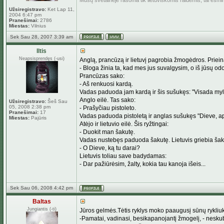
Mūsų svetainėje rašoma tik lietuviškomis raidėmis, tai esm
Užsiregistravo:
Ket Lap 11,
2004 6:47 pm
Pranešimai:
2786
Miestas:
Vilnius
Sek Sau 28, 2007 3:39 am
Iltis
Neapsisprendęs (-usi)
Anglą, prancūzą ir lietuvį pagrobia žmogėdros. Prieina 
- Bloga žinia ta, kad mes jus suvalgysim, o iš jūsų odos
Prancūzas sako:
- Aš renkuosi kardą.
Vadas paduoda jam kardą ir šis sušukęs: "Visada mylės
Anglo eilė. Tas sako:
Užsiregistravo:
Šeš Sau
05, 2008 2:38 pm
- Prašyčiau pistoleto.
Pranešimai:
17
Vadas paduoda pistoletą ir anglas sušukęs "Dieve, a
Miestas:
Pajūris
Atėjo ir lietuvio eilė. Šis ryžtingai:
- Duokit man šakutę.
Vadas nustebęs paduoda šakutę. Lietuvis griebia šaku
- O Dieve, ką tu darai?
Lietuvis toliau save badydamas:
- Dar pažiūrėsim, žalty, kokia tau kanoja išeis...
Sek Sau 06, 2008 4:42 pm
Baltas
Jungiantis (-ti)
Jūros gelmės.Tėtis ryklys moko paaugusį sūnų rykliuk
-Pamatai, vadinasi, besikapanojantį žmogelį, - nes