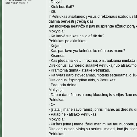
- Devyni.
Miestas:
Vilnius
- Kiek bus 6x6?
- 36.
Ir Petriukas atsakinėjo į visus direktoriaus užduotus k
galima pervesti į trečią klas
Bet mokytoja neatlyžo ir pati nusprendė užduot porą k
Mokytoja:
- Ką karvė turi keturis, o aš tik du?
Petriukas po akimirkos:
- Kojas.
- Kas pas tave yra kelnėse ko nėra pas mane?
- Kišenės.
- Kas įdedama kietu ir rožiniu, o ištraukiama minkštu i
Direktorius jau norėjo sulaikyt Petriuką nuo atsakymo, 
- Kramtoma guma,- atsakė Petriukas.
- Ką vyras daro stovėdamas, moteris sėdėdama, o šuo 
Direktorius išsprogdino akis, o Petriukas:
- Paduoda delną.
Mokytoja:
- Dabar dar užduosiu porą klausimų iš serijos "kuo es
Petriukas:
- Ok.
- Įstatai į mane savo ramstį, pririši mane, aš drėgstu g
- Palapinė - atsako Petriukas.
Mokytoja:
- Pirštas įeina į mane, žaidi manimi kai tau nuobodu,
Direktorius stebi viską su nerimu, matosi, kad jis įsite
Petriukas: