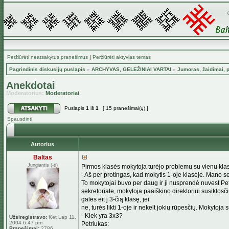
Peržiūrėti neatsakytus pranešimus
|
Peržiūrėti aktyvias temas
Pagrindinis diskusijų puslapis
»
ARCHYVAS, GELEŽINIAI VARTAI
»
Jumoras, žaidimai, p
Anekdotai
Moderatorius:
Moderatoriai
Puslapis
1
iš
1
[ 15 pranešimai(ų) ]
Spausdinti
Autorius
Baltas
Jungiantis (-ti)
Pirmos klasės mokytoja turėjo problemų su vienu klasės
- Aš per protingas, kad mokytis 1-oje klasėje. Mano ses
To mokytojai buvo per daug ir ji nusprendė nuvest Pet
sekretoriate, mokytoja paaiškino direktoriui susiklosči
galės eit į 3-čią klasę, jei
ne, turės likti 1-oje ir nekelt jokių rūpesčių. Mokytoja s
- Kiek yra 3x3?
Užsiregistravo:
Ket Lap 11,
2004 6:47 pm
Petriukas:
Pranešimai:
2786