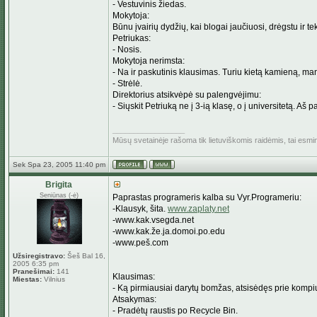
- Vestuvinis žiedas.
Mokytoja:
Būnu įvairių dydžių, kai blogai jaučiuosi, drėgstu ir te
Petriukas:
- Nosis.
Mokytoja nerimsta:
- Na ir paskutinis klausimas. Turiu kietą kamieną, ma
- Strėlė.
Direktorius atsikvėpė su palengvėjimu:
- Siųskit Petriuką ne į 3-ią klasę, o į universitetą. A
_________________
Mūsų svetainėje rašoma tik lietuviškomis raidėmis, tai esm
Sek Spa 23, 2005 11:40 pm
Brigita
Seniūnas (-ė)
Paprastas programeris kalba su Vyr.Programeriu:
-Klausyk, šita.
www.zaplaty.net
-www.kak.vsegda.net
-www.kak.že.ja.domoi.po.edu
-www.peš.com
Užsiregistravo:
Šeš Bal 16,
2005 6:35 pm
Pranešimai:
141
Klausimas:
Miestas:
Vilnius
- Ką pirmiausiai darytų bomžas, atsisėdęs prie kompi
Atsakymas:
- Pradėtų raustis po Recycle Bin.