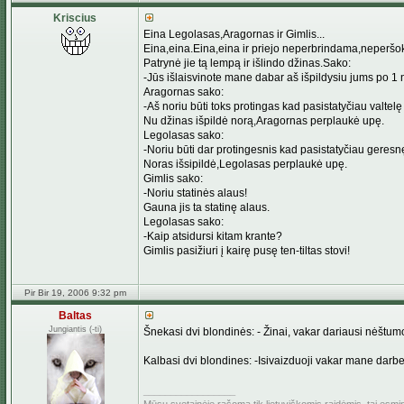
Kriscius
Eina Legolasas,Aragornas ir Gimlis...
Eina,eina.Eina,eina ir priejo neperbrindama,neperšok
Patrynė jie tą lempą ir išlindo džinas.Sako:
-Jūs išlaisvinote mane dabar aš išpildysiu jums po 1 
Aragornas sako:
-Aš noriu būti toks protingas kad pasistatyčiau valtelę
Nu džinas išpildė norą,Aragornas perplaukė upę.
Legolasas sako:
-Noriu būti dar protingesnis kad pasistatyčiau geresnę
Noras išsipildė,Legolasas perplaukė upę.
Gimlis sako:
-Noriu statinės alaus!
Gauna jis ta statinę alaus.
Legolasas sako:
-Kaip atsidursi kitam krante?
Gimlis pasižiuri į kairę pusę ten-tiltas stovi!
Pir Bir 19, 2006 9:32 pm
Baltas
Jungiantis (-ti)
Šnekasi dvi blondinės: - Žinai, vakar dariausi nėštum
Kalbasi dvi blondines: -Isivaizduoji vakar mane darb
_________________