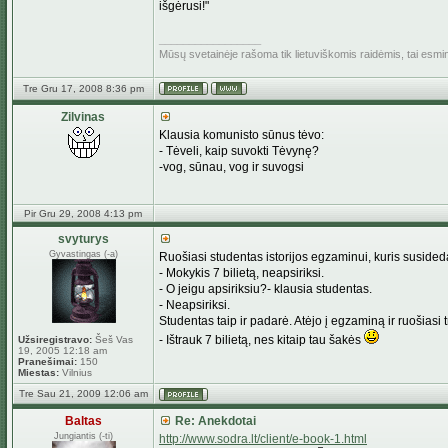
išgėrusi!"
_________________
Mūsų svetainėje rašoma tik lietuviškomis raidėmis, tai esm
Tre Gru 17, 2008 8:36 pm
Zilvinas
Klausia komunisto sūnus tėvo:
- Tėveli, kaip suvokti Tėvynę?
-vog, sūnau, vog ir suvogsi
Pir Gru 29, 2008 4:13 pm
svyturys
Gyvastingas (-a)
Ruošiasi studentas istorijos egzaminui, kuris susided
- Mokykis 7 bilietą, neapsiriksi.
- O jeigu apsiriksiu?- klausia studentas.
- Neapsiriksi.
Studentas taip ir padarė. Atėjo į egzaminą ir ruošiasi tr
- Ištrauk 7 bilietą, nes kitaip tau šakės
Užsiregistravo:
Šeš Vas
19, 2005 12:18 am
Pranešimai:
150
Miestas:
Vilnius
Tre Sau 21, 2009 12:06 am
Baltas
Re: Anekdotai
Jungiantis (-ti)
http://www.sodra.lt/client/e-book-1.html