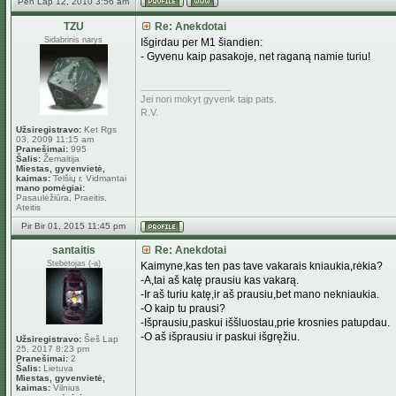
Pen Lap 12, 2010 3:56 am
TZU
Re: Anekdotai
Sidabrinis narys
Išgirdau per M1 šiandien:
- Gyvenu kaip pasakoje, net raganą namie turiu!
_________________
Jei nori mokyt gyvenk taip pats.
R.V.
Užsiregistravo:
Ket Rgs
03, 2009 11:15 am
Pranešimai:
995
Šalis:
Žemaitija
Miestas, gyvenvietė,
kaimas:
Telšių r. Vidmantai
mano pomėgiai:
Pasaulėžiūra, Praeitis,
Ateitis
Pir Bir 01, 2015 11:45 pm
santaitis
Re: Anekdotai
Stebėtojas (-a)
Kaimyne,kas ten pas tave vakarais kniaukia,rėkia?
-A,tai aš katę prausiu kas vakarą.
-Ir aš turiu katę,ir aš prausiu,bet mano nekniaukia.
-O kaip tu prausi?
-Išprausiu,paskui iššluostau,prie krosnies patupdau.
-O aš išprausiu ir paskui išgręžiu.
Užsiregistravo:
Šeš Lap
25, 2017 8:23 pm
Pranešimai:
2
Šalis:
Lietuva
Miestas, gyvenvietė,
kaimas:
Vilnius