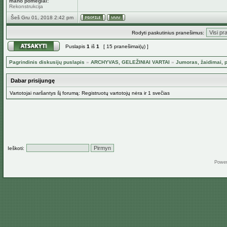
mano pomėgiai:
Rekonstrukcija
Šeš Gru 01, 2018 2:42 pm
Rodyti paskutinius pranešimus:
Puslapis
1
iš
1
[ 15 pranešimai(ų) ]
Pagrindinis diskusijų puslapis
»
ARCHYVAS, GELEŽINIAI VARTAI
»
Jumoras, žaidimai, p
Dabar prisijungę
Vartotojai naršantys šį forumą: Registruotų vartotojų nėra ir 1 svečias
Ieškoti:
Powe