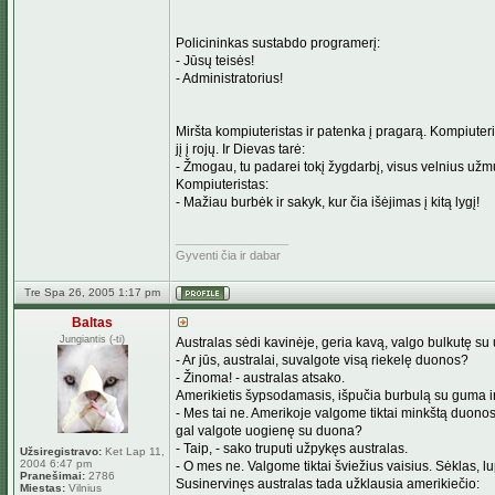
Policininkas sustabdo programerį:
- Jūsų teisės!
- Administratorius!
Miršta kompiuteristas ir patenka į pragarą. Kompiuter
jį į rojų. Ir Dievas tarė:
- Žmogau, tu padarei tokį žygdarbį, visus velnius užmu
Kompiuteristas:
- Mažiau burbėk ir sakyk, kur čia išėjimas į kitą lygį!
_________________
Gyventi čia ir dabar
Tre Spa 26, 2005 1:17 pm
Baltas
Jungiantis (-ti)
Australas sėdi kavinėje, geria kavą, valgo bulkutę su 
- Ar jūs, australai, suvalgote visą riekelę duonos?
- Žinoma! - australas atsako.
Amerikietis šypsodamasis, išpučia burbulą su guma i
- Mes tai ne. Amerikoje valgome tiktai minkštą duonos 
gal valgote uogienę su duona?
- Taip, - sako truputi užpykęs australas.
Užsiregistravo:
Ket Lap 11,
2004 6:47 pm
- O mes ne. Valgome tiktai šviežius vaisius. Sėklas, l
Pranešimai:
2786
Susinervinęs australas tada užklausia amerikiečio:
Miestas:
Vilnius