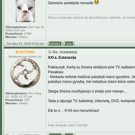
Geresnio anekdoto nerasite
_________________
Mūsų svetainėje rašoma tik lietuviškomis raidėmis, tai esm
Užsiregistravo:
Ket Lap 11,
2004 6:47 pm
Pranešimai:
2786
Miestas:
Vilnius
Tre Sau 13, 2010 6:31 pm
BURTONIS
Re: Anekdotai
Bendruomenės druwis (-ė)
XXI a. Eutanazija
Paklausyk. Kartą su žmona sėdėjom prie TV, kalbėjom a
Pasakiau:
- Niekada neleisk mašinai palaikyti mano gyvybės. Jei k
palaikys mano gyvybę, bei nebebus mano kūne sielos.
Staiga žmona nusišypsojo ir priėjo prie manęs...
Užsiregistravo:
Pen Geg
21, 2004 12:37 pm
Pranešimai:
785
Tada ji atjungė TV, kabelinę, internetą, DVD, kompiuter
Miestas:
Vilnius
Eik tu n….!!! Aš vos nenumiriau!
_________________
Kaip danguje, taip ir žemėje