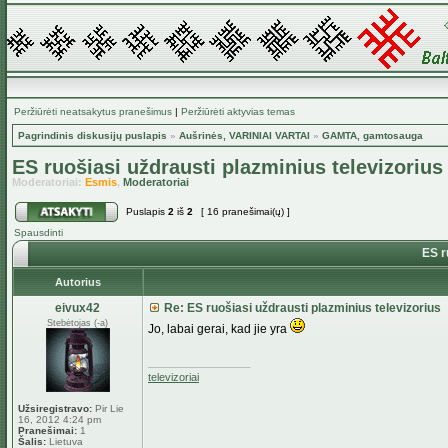
Peržiūrėti neatsakytus pranešimus
|
Peržiūrėti aktyvias temas
Pagrindinis diskusijų puslapis
»
Aušrinės, VARINIAI VARTAI
»
GAMTA, gamtosauga
ES ruošiasi uždrausti plazminius televizorius
Moderatoriai:
Esmis
,
Moderatoriai
Puslapis
2
iš
2
[ 16 pranešimai(ų) ]
Spausdinti
ES ru
Autorius
eivux42
Re: ES ruošiasi uždrausti plazminius televizorius
Stebėtojas (-a)
Jo, labai gerai, kad jie yra
_________________
televizoriai
Užsiregistravo:
Pir Lie
16, 2012 4:24 pm
Pranešimai:
1
Šalis:
Lietuva