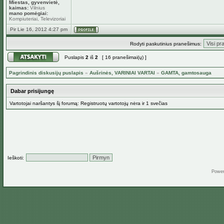
Miestas, gyvenvietė,
kaimas:
Vilnius
mano pomėgiai:
Kompiuteriai, Televizoriai
Pir Lie 16, 2012 4:27 pm
Rodyti paskutinius pranešimus:
Puslapis
2
iš
2
[ 16 pranešimai(ų) ]
Pagrindinis diskusijų puslapis
»
Aušrinės, VARINIAI VARTAI
»
GAMTA, gamtosauga
Dabar prisijungę
Vartotojai naršantys šį forumą: Registruotų vartotojų nėra ir 1 svečias
Ieškoti:
Powe