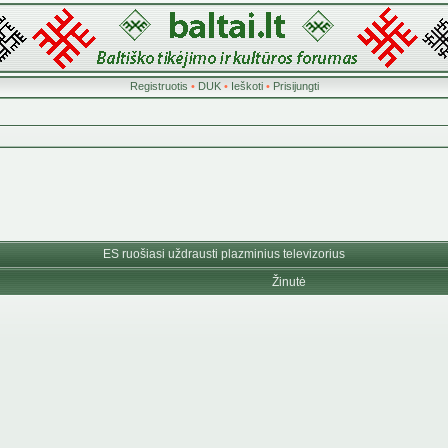
Registruotis
•
DUK
•
Ieškoti
•
Prisijungti
ES ruošiasi uždrausti plazminius televizorius
Žinutė