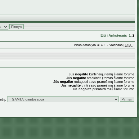
Eiti į
Ankstesnis
1
,
2
Visos datos yra UTC + 2 valandos [
DST
]
Jūs
negalite
kurti naujų temų šiame forume
Jūs
negalite
atsakinėti į temas šiame forume
Jūs
negalite
redaguoti savo pranešimų šiame forume
Jūs
negalite
trinti savo pranešimų šiame forume
Jūs
negalite
prikabinti failų šiame forume
ti į: