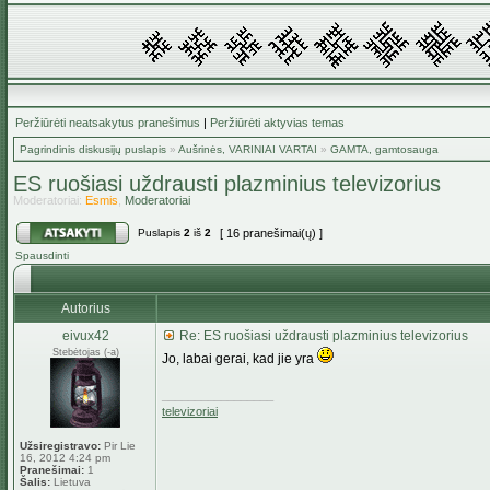
Peržiūrėti neatsakytus pranešimus
|
Peržiūrėti aktyvias temas
Pagrindinis diskusijų puslapis
»
Aušrinės, VARINIAI VARTAI
»
GAMTA, gamtosauga
ES ruošiasi uždrausti plazminius televizorius
Moderatoriai:
Esmis
,
Moderatoriai
Puslapis
2
iš
2
[ 16 pranešimai(ų) ]
Spausdinti
Autorius
eivux42
Re: ES ruošiasi uždrausti plazminius televizorius
Stebėtojas (-a)
Jo, labai gerai, kad jie yra
_________________
televizoriai
Užsiregistravo:
Pir Lie
16, 2012 4:24 pm
Pranešimai:
1
Šalis:
Lietuva