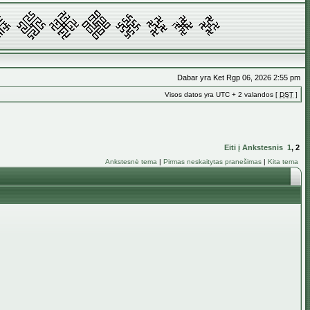
Dabar yra Ket Rgp 06, 2026 2:55 pm
Visos datos yra UTC + 2 valandos [
DST
]
Eiti į
Ankstesnis
1
,
2
Ankstesnė tema
|
Pirmas neskaitytas pranešimas
|
Kita tema