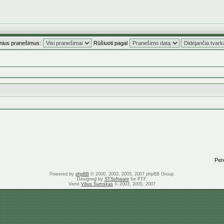
inius pranešimus:
Rūšiuoti pagal
Perei
Powered by
phpBB
© 2000, 2002, 2005, 2007 phpBB Group.
Designed by
STSoftware
for PTF.
Vertė
Vilius Šumskas
© 2003, 2005, 2007