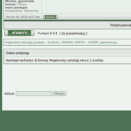
Miestas, gyvenvietė,
kaimas:
Vilnius
mano pomėgiai:
Kompiuteriai, Televizoriai
Pir Lie 16, 2012 4:27 pm
Rodyti paskut
Puslapis
2
iš
2
[ 16 pranešimai(ų) ]
Pagrindinis diskusijų puslapis
»
Aušrinės, VARINIAI VARTAI
»
GAMTA, gamtosauga
Dabar prisijungę
Vartotojai naršantys šį forumą: Registruotų vartotojų nėra ir 1 svečias
Ieškoti: