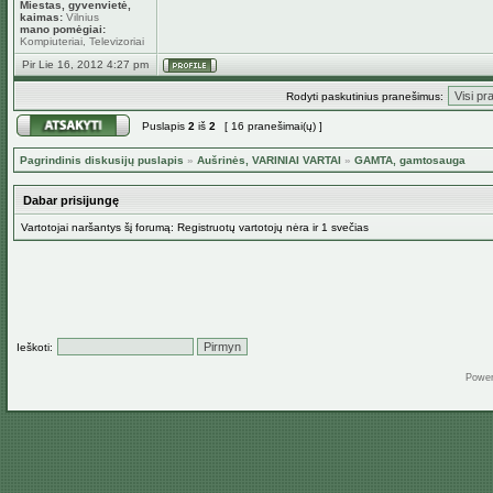
Miestas, gyvenvietė,
kaimas:
Vilnius
mano pomėgiai:
Kompiuteriai, Televizoriai
Pir Lie 16, 2012 4:27 pm
Rodyti paskutinius pranešimus:
Puslapis
2
iš
2
[ 16 pranešimai(ų) ]
Pagrindinis diskusijų puslapis
»
Aušrinės, VARINIAI VARTAI
»
GAMTA, gamtosauga
Dabar prisijungę
Vartotojai naršantys šį forumą: Registruotų vartotojų nėra ir 1 svečias
Ieškoti:
Powe