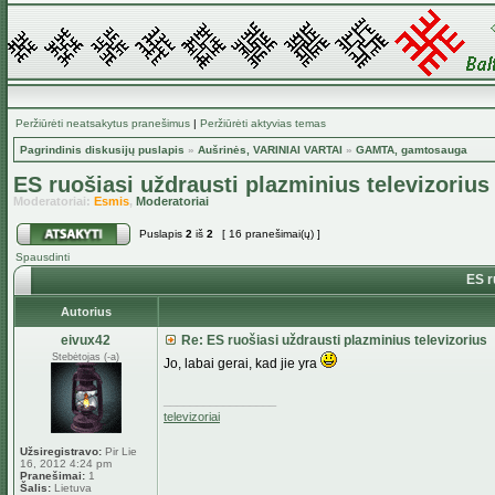
Peržiūrėti neatsakytus pranešimus
|
Peržiūrėti aktyvias temas
Pagrindinis diskusijų puslapis
»
Aušrinės, VARINIAI VARTAI
»
GAMTA, gamtosauga
ES ruošiasi uždrausti plazminius televizorius
Moderatoriai:
Esmis
,
Moderatoriai
Puslapis
2
iš
2
[ 16 pranešimai(ų) ]
Spausdinti
ES ru
Autorius
eivux42
Re: ES ruošiasi uždrausti plazminius televizorius
Stebėtojas (-a)
Jo, labai gerai, kad jie yra
_________________
televizoriai
Užsiregistravo:
Pir Lie
16, 2012 4:24 pm
Pranešimai:
1
Šalis:
Lietuva