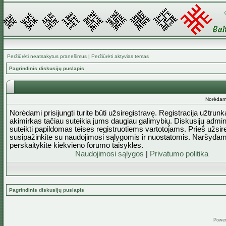
Peržiūrėti neatsakytus pranešimus
|
Peržiūrėti aktyvias temas
Pagrindinis diskusijų puslapis
Norėdami 
Norėdami prisijungti turite būti užsiregistravę. Registracija užtrun
akimirkas tačiau suteikia jums daugiau galimybių. Diskusijų admini
suteikti papildomas teises registruotiems vartotojams. Prieš užsi
susipažinkite su naudojimosi sąlygomis ir nuostatomis. Naršydam
perskaitykite kiekvieno forumo taisykles.
Naudojimosi sąlygos
|
Privatumo politika
Pagrindinis diskusijų puslapis
Powe